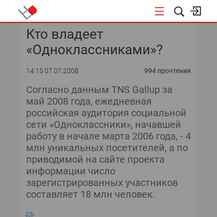
Кто владеет
КОНФЕРЕНЦИИ
«Одноклассниками»?
«ОТКРЫТЫЕ СИСТЕМЫ»
14:15 07.07.2008
994 прочтения
DATA AWARD
Согласно данным TNS Gallup за
май 2008 года, ежедневная
DATA&AI
российская аудитория социальной
сети «Одноклассники», начавшей
ИТ-ИНФРАСТРУКТУРА
работу в начале марта 2006 года, - 4
млн уникальных посетителей, а по
БЕЗОПАСНОСТЬ
приводимой на сайте проекта
информации число
АВТОМАТИЗАЦИЯ
зарегистрированных участников
составляет 18 млн человек.
ДИРЕКТОР ИС