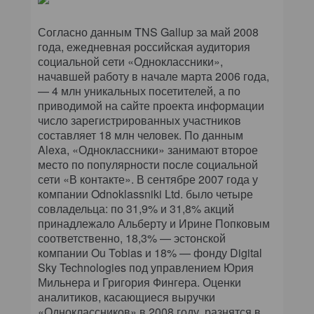
КОМПЬЮТЕРНЫЙ МИР
Согласно данным TNS Gallup за май 2008
ИТ В ЗДРАВООХРАНЕНИИ
года, ежедневная российская аудитория
социальной сети «Одноклассники»,
ПАРТНЕРСКИЕ ПРОЕКТЫ
начавшей работу в начале марта 2006 года,
— 4 млн уникальных посетителей, а по
приводимой на сайте проекта информации
ИТ-КАЛЕНДАРЬ
число зарегистрированных участников
составляет 18 млн человек. По данным
ЭКСПЕРТИЗА
Alexa, «Одноклассники» занимают второе
место по популярности после социальной
ПРЕСС-РЕЛИЗЫ
сети «В контакте». В сентябре 2007 года у
компании Odnoklassniki Ltd. было четыре
АРХИВ ЖУРНАЛОВ
совладельца: по 31,9% и 31,8% акций
принадлежало Альберту и Ирине Попковым
соответственно, 18,3% — эстонской
ПОДПИСКА
компании Ou Tobias и 18% — фонду Digital
Sky Technologies под управлением Юрия
Мильнера и Григория Фингера. Оценки
аналитиков, касающиеся выручки
«Одноклассников» в 2008 году, разнятся в