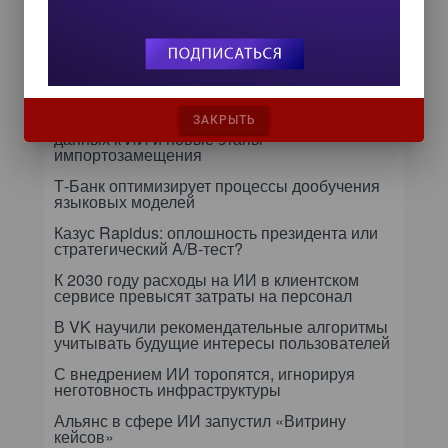
предположить раньше
Самое читаемое
24 сентября на форуме «Управление
данными — 2026» обсудят подготовку
ЗАКРЫТЬ
данных к ИИ и новые этапы
импортозамещения
Т-Банк оптимизирует процессы дообучения
языковых моделей
Казус Rapidus: оплошность президента или
стратегический A/B-тест?
К 2030 году расходы на ИИ в клиентском
сервисе превысят затраты на персонал
В VK научили рекомендательные алгоритмы
учитывать будущие интересы пользователей
С внедрением ИИ торопятся, игнорируя
неготовность инфраструктуры
Альянс в сфере ИИ запустил «Витрину
кейсов»