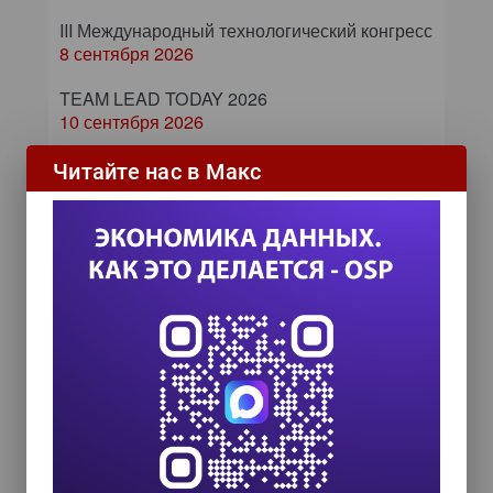
III Международный технологический конгресс
8 сентября 2026
TEAM LEAD TODAY 2026
10 сентября 2026
Форум ProcessTech
Читайте нас в Макс
18 сентября 2026
Управление данными 2026
24 сентября 2026
HR TECH + ИИ ТРАНСФОРМАЦИЯ 2026
8 октября 2026
От кликов до миллионов: как
повседневные операции
влияют на маржу компании
Бизнес видит больше, чем мог