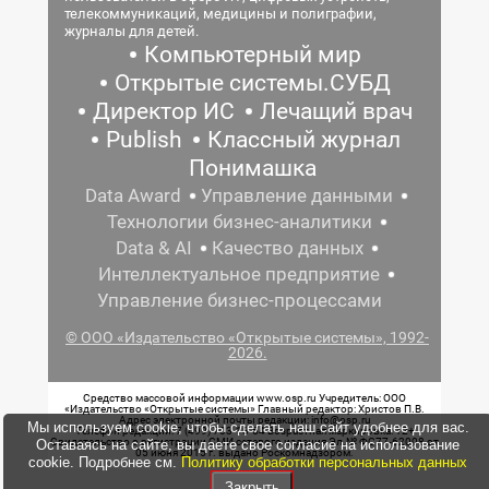
телекоммуникаций, медицины и полиграфии,
журналы для детей.
Компьютерный мир
Открытые системы.СУБД
Директор ИС
Лечащий врач
Publish
Классный журнал
Понимашка
Data Award
Управление данными
Технологии бизнес-аналитики
Data & AI
Качество данных
Интеллектуальное предприятие
Управление бизнес-процессами
© ООО «Издательство «Открытые системы», 1992-
2026.
Средство массовой информации www.osp.ru Учредитель: ООО
«Издательство «Открытые системы» Главный редактор: Христов П.В.
Адрес электронной почты редакции: info@osp.ru
Мы используем cookie, чтобы сделать наш сайт удобнее для вас.
Телефон редакции: 7 (499) 703-18-54 Возрастная маркировка: 12+
Свидетельство о регистрации СМИ сетевого издания Эл.№ ФС77-62008 от
Оставаясь на сайте, вы даете свое согласие на использование
05 июня 2015 г. выдано Роскомнадзором.
cookie. Подробнее см.
Политику обработки персональных данных
Закрыть