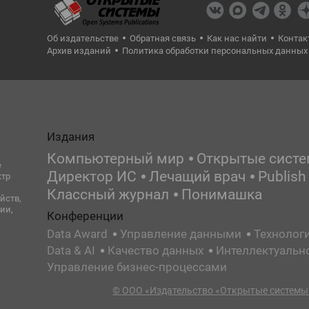
Об издательстве
Обратная связь
Как нас найти
Контак
Архив изданий
Политика обработки персональных данных
Издания
Компьютерный мир
Открытые сист
е
Директор ИС
Лечащий врач
Publish
ктр
Классный журнал
Понимашка
йств,
ии,
Конференции
Data Award
Управление данными
Технолог
Data & AI
Качество данных
Интеллектуальн
Управление бизнес-процессами
© ООО «Издательство «Открытые системы»