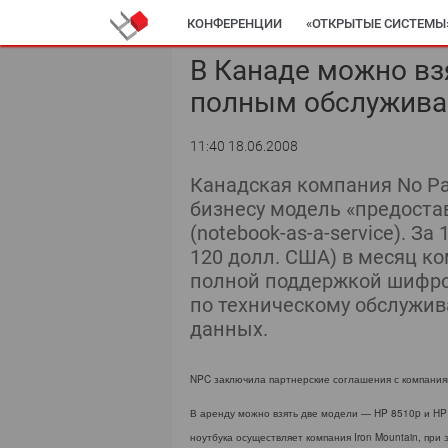
КОНФЕРЕНЦИИ
«ОТКРЫТЫЕ СИСТЕМЫ
В Канаде можно взя
полным обслужив
11:40 18.06.2008
Канадская компания No Pa
бизнесу модель «предостав
(notebook-as-a-service). З
120 долл. США) в месяц ко
полной поддержкой шифро
по техническому обслужи
данных.
NPC заключила партнерские соглашения с компаниями 
В аренду можно взять две модели — HP 8510p и HP
ноутбука осуществляет компания Iron Mountain, при