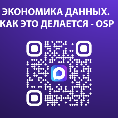
сд
ИИ 
исп
уп
Са
24 с
данны
данны
импо
Т-Бан
дооб
Казус
или с
К 203
клиен
на п
В VK
алго
инте