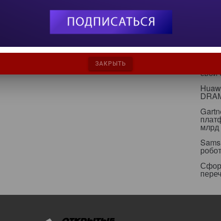
С вн
игнор
инфр
Альян
кейс
Минц
ЗАКРЫТЬ
свои
Huawe
DRA
Gartn
плат
млрд 
Sams
робо
Сфор
пере