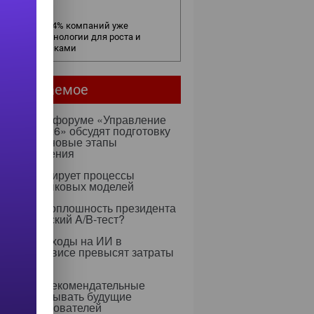
елок
в бизнесе: 54% компаний уже
ользуют технологии для роста и
равления рисками
мое читаемое
ентября на форуме «Управление
ми — 2026» обсудят подготовку
х к ИИ и новые этапы
ртозамещения
к оптимизирует процессы
учения языковых моделей
 Rapidus: оплошность президента
тратегический A/B-тест?
0 году расходы на ИИ в
тском сервисе превысят затраты
ерсонал
 научили рекомендательные
ритмы учитывать будущие
ресы пользователей