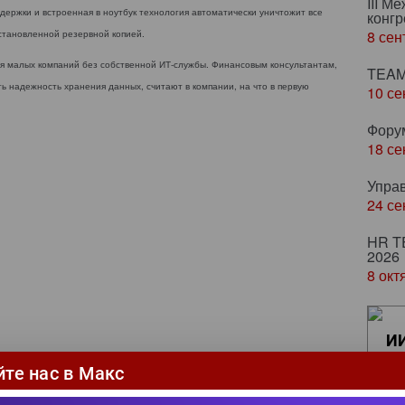
III М
держки и встроенная в ноутбук технология автоматически уничтожит все
конгр
8 сен
сстановленной резервной копией.
ля малых компаний без собственной ИТ-службы. Финансовым консультантам,
TEAM
ь надежность хранения данных, считают в компании, на что в первую
10 се
Фору
18 се
Упра
24 се
HR T
2026
8 окт
ИИ
ка
йте нас в Макс
ци
сн