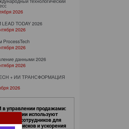
еждународный технологический
есс
тября 2026
 LEAD TODAY 2026
нтября 2026
м ProcessTech
нтября 2026
вление данными 2026
нтября 2026
ECH + ИИ ТРАНСФОРМАЦИЯ
ября 2026
 в управлении продажами:
к компании используют
фровых сотрудников для
ижения рисков и ускорения