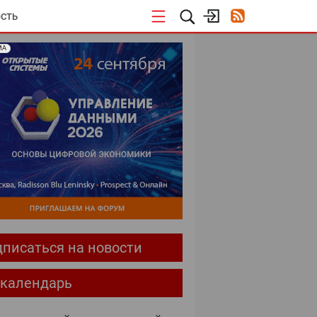
СТЬ
МА
писаться на новости
-календарь