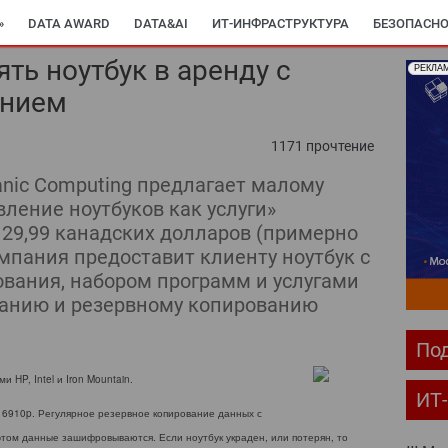
»
DATA AWARD
DATA&AI
ИТ-ИНФРАСТРУКТУРА
БЕЗОПАСНО
ть ноутбук в аренду с
РЕКЛА
анием
1171 прочтение
nic Computing предлагает малому
ление ноутбуков как услуги»
а 129,99 канадских долларов (примерно
мпания предоставит клиенту ноутбук с
вания, набором программ и услугами
ванию и резервному копированию
Под
HP, Intel и Iron Mountain.
ИТ
 6910p. Регулярное резервное копирование данных с
 этом данные зашифровываются. Если ноутбук украден, или потерян, то