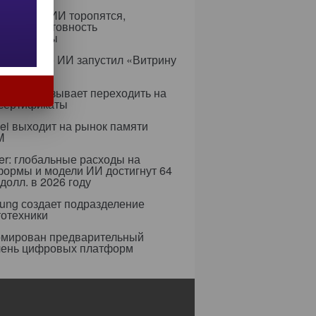
едрением ИИ торопятся,
ируя неготовность
аструктуры
с в сфере ИИ запустил «Витрину
ов»
ифры призывает переходить на
 сертификаты
i выходит на рынок памяти
M
er: глобальные расходы на
формы и модели ИИ достигнут 64
долл. в 2026 году
ung создает подразделение
тотехники
мирован предварительный
чень цифровых платформ