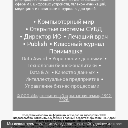
сфере ИТ, цифровых устройств, телекоммуникаций,
медицины и полиграфии, журналы для детей.
Компьютерный мир
Открытые системы.СУБД
Директор ИС
Лечащий врач
Publish
Классный журнал
Понимашка
Data Award
Управление данными
Технологии бизнес-аналитики
Data & AI
Качество данных
Интеллектуальное предприятие
Управление бизнес-процессами
© ООО «Издательство «Открытые системы», 1992-
2026.
Средство массовой информации www.osp.ru Учредитель: ООО
«Издательство «Открытые системы» Главный редактор: Христов П.В. Адрес
электронной почты редакции: info@osp.ru
Мы используем cookie, чтобы сделать наш сайт удобнее для вас.
Телефон редакции: 7 (499) 703-18-54 Возрастная маркировка: 12+
Свидетельство о регистрации СМИ сетевого издания Эл.№ ФС77-62008 от