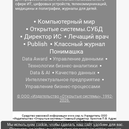
сфере ИТ, цифровых устройств, телекоммуникаций,
медицины и полиграфии, журналы для детей.
Компьютерный мир
Открытые системы.СУБД
Директор ИС
Лечащий врач
Publish
Классный журнал
Понимашка
Data Award
Управление данными
Технологии бизнес-аналитики
Data & AI
Качество данных
Интеллектуальное предприятие
Управление бизнес-процессами
© ООО «Издательство «Открытые системы», 1992-
2026.
Средство массовой информации www.osp.ru Учредитель: ООО
«Издательство «Открытые системы» Главный редактор: Христов П.В. Адрес
электронной почты редакции: info@osp.ru
Мы используем cookie, чтобы сделать наш сайт удобнее для вас.
Телефон редакции: 7 (499) 703-18-54 Возрастная маркировка: 12+
Свидетельство о регистрации СМИ сетевого издания Эл.№ ФС77-62008 от