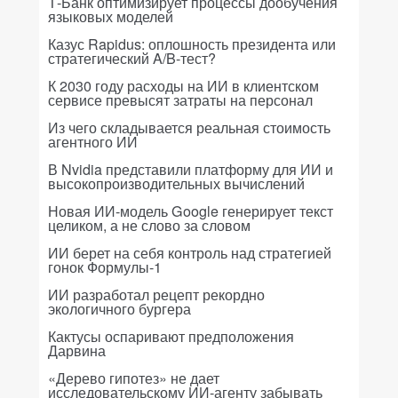
Т-Банк оптимизирует процессы дообучения
языковых моделей
Казус Rapidus: оплошность президента или
стратегический A/B-тест?
К 2030 году расходы на ИИ в клиентском
сервисе превысят затраты на персонал
Из чего складывается реальная стоимость
агентного ИИ
В Nvidia представили платформу для ИИ и
высокопроизводительных вычислений
Новая ИИ-модель Google генерирует текст
целиком, а не слово за словом
ИИ берет на себя контроль над стратегией
гонок Формулы-1
ИИ разработал рецепт рекордно
экологичного бургера
Кактусы оспаривают предположения
Дарвина
«Дерево гипотез» не дает
исследовательскому ИИ-агенту забывать