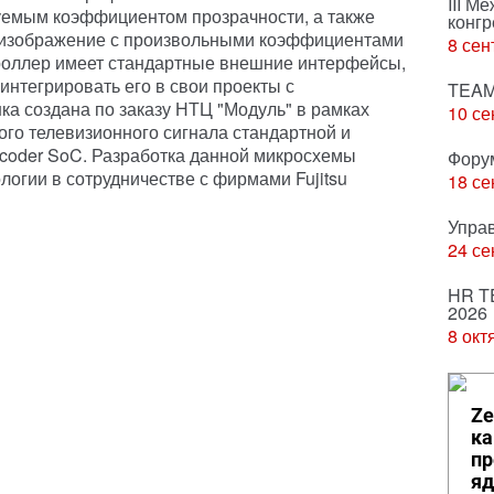
III М
емым коэффициентом прозрачности, а также
конгр
оизображение с произвольными коэффициентами
8 сен
троллер имеет стандартные внешние интерфейсы,
нтегрировать его в свои проекты с
TEAM
а создана по заказу НТЦ "Модуль" в рамках
10 се
го телевизионного сигнала стандартной и
coder SoC. Разработка данной микросхемы
Фору
логии в сотрудничестве с фирмами Fujitsu
18 се
Упра
24 се
HR T
2026
8 окт
Ze
ка
пр
яд