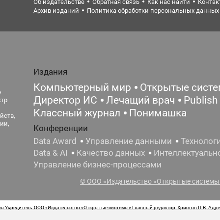
Об издательстве
Обратная связь
Как нас найти
Контак
Архив изданий
Политика обработки персональных данных
Издания
Компьютерный мир
Открытые сист
е
Директор ИС
Лечащий врач
Publish
ктр
Классный журнал
Понимашка
йств,
ии,
Конференции
Data Award
Управление данными
Технолог
Data & AI
Качество данных
Интеллектуальн
Управление бизнес-процессами
© ООО «Издательство «Открытые системы»
 Учредитель: ООО «Издательство «Открытые системы» Главный редактор: Христов П.В. Адрес
стная маркировка: 12+ Свидетельство о регистрации СМИ сетевого издания Эл.№ ФС77-62008