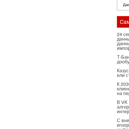
Дал
Са
24 с
данны
данны
импо
Т-Бан
дооб
Казус
или с
К 203
клиен
на п
В VK
алго
инте
С вн
игнор