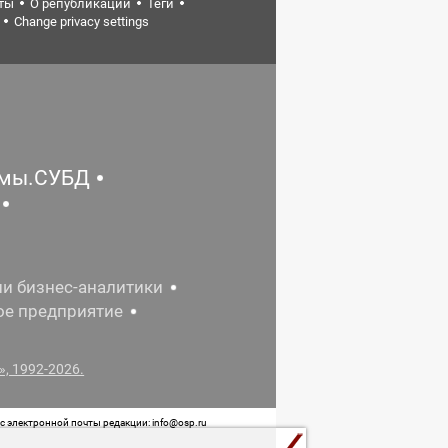
ты
О републикации
Теги
Change privacy settings
емы.СУБД
ии бизнес-аналитики
ое предприятие
, 1992-2026.
 электронной почты редакции: info@osp.ru
 от 05 июня 2015 г. выдано Роскомнадзором.