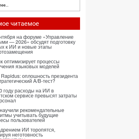
ее...
мое читаемое
ентября на форуме «Управление
ми — 2026» обсудят подготовку
х к ИИ и новые этапы
ртозамещения
к оптимизирует процессы
учения языковых моделей
 Rapidus: оплошность президента
тратегический A/B-тест?
0 году расходы на ИИ в
тском сервисе превысят затраты
ерсонал
 научили рекомендательные
ритмы учитывать будущие
ресы пользователей
едрением ИИ торопятся,
ируя неготовность