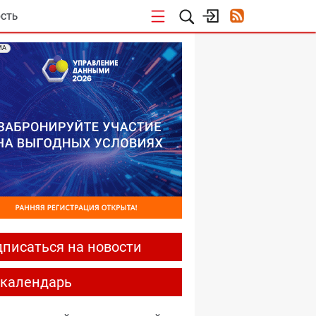
СТЬ
МА
писаться на новости
-календарь