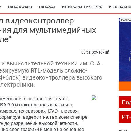
»
DATA AWARD
DATA&AI
ИТ-ИНФРАСТРУКТУРА
БЕЗОПАСНО
л видеоконтроллер
РЕКЛА
ния для мультимедийных
ле"
1075 прочтений
и вычислительной техники им. С. А.
езируемую RTL-модель сложно-
Ф-блок) видеоконтроллера высокого
электроники.
именение в составе "систем-на-
Под
BA 3.0 и может использоваться в
амерах, телевизорах, DVD-плеерах,
формирует видеосигнал во всем спектре
ИТ
ь до разрешений высокой четкости,
ние слоя графики и меню на основное