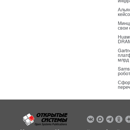
инфр
Альян
кейс
Минц
свои
Huawe
DRA
Gartn
плат
млрд 
Sams
робо
Сфор
пере