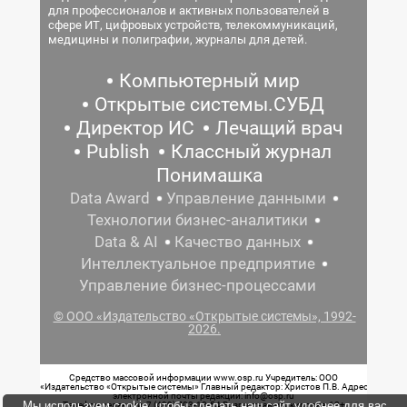
для профессионалов и активных пользователей в
сфере ИТ, цифровых устройств, телекоммуникаций,
медицины и полиграфии, журналы для детей.
Компьютерный мир
Открытые системы.СУБД
Директор ИС
Лечащий врач
Publish
Классный журнал
Понимашка
Data Award
Управление данными
Технологии бизнес-аналитики
Data & AI
Качество данных
Интеллектуальное предприятие
Управление бизнес-процессами
© ООО «Издательство «Открытые системы», 1992-
2026.
Средство массовой информации www.osp.ru Учредитель: ООО
«Издательство «Открытые системы» Главный редактор: Христов П.В. Адрес
электронной почты редакции: info@osp.ru
Мы используем cookie, чтобы сделать наш сайт удобнее для вас.
Телефон редакции: 7 (499) 703-18-54 Возрастная маркировка: 12+