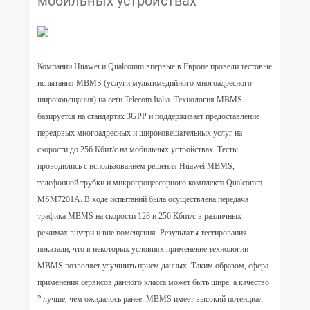
мобильных устройствах
Компании Huawei и Qualcomm впервые в Европе провели тестовые
испытания MBMS (услуги мультимедийного многоадресного
широковещания) на сети Telecom Italia. Технология MBMS
базируется на стандартах 3GPP и поддерживает предоставление
передовых многоадресных и широковещательных услуг на
скорости до 256 Кбит/с на мобильных устройствах. Тесты
проводились с использованием решения Huawei MBMS,
телефонной трубки и микропроцессорного комплекта Qualcomm
MSM7201A. В ходе испытаний была осуществлена передача
трафика MBMS на скорости 128 и 256 Кбит/с в различных
режимах внутри и вне помещения. Результаты тестирования
показали, что в некоторых условиях применение технологии
MBMS позволяет улучшить прием данных. Таким образом, сфера
применения сервисов данного класса может быть шире, а качество
? лучше, чем ожидалось ранее. MBMS имеет высокий потенциал