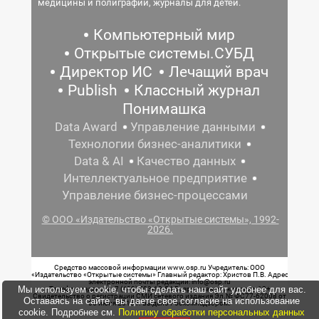
медицины и полиграфии, журналы для детей.
Компьютерный мир
Открытые системы.СУБД
Директор ИС
Лечащий врач
Publish
Классный журнал
Понимашка
Data Award
Управление данными
Технологии бизнес-аналитики
Data & AI
Качество данных
Интеллектуальное предприятие
Управление бизнес-процессами
© ООО «Издательство «Открытые системы», 1992-
2026.
Средство массовой информации www.osp.ru Учредитель: ООО
«Издательство «Открытые системы» Главный редактор: Христов П.В. Адрес
электронной почты редакции: info@osp.ru
Мы используем cookie, чтобы сделать наш сайт удобнее для вас.
Телефон редакции: 7 (499) 703-18-54 Возрастная маркировка: 12+
Свидетельство о регистрации СМИ сетевого издания Эл.№ ФС77-62008 от
Оставаясь на сайте, вы даете свое согласие на использование
05 июня 2015 г. выдано Роскомнадзором.
cookie. Подробнее см.
Политику обработки персональных данных