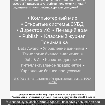
сфере ИТ, цифровых устройств, телекоммуникаций,
медицины и полиграфии, журналы для детей.
Компьютерный мир
Открытые системы.СУБД
Директор ИС
Лечащий врач
Publish
Классный журнал
Понимашка
Data Award
Управление данными
Технологии бизнес-аналитики
Data & AI
Качество данных
Интеллектуальное предприятие
Управление бизнес-процессами
© ООО «Издательство «Открытые системы», 1992-
2026.
Средство массовой информации www.osp.ru Учредитель: ООО
«Издательство «Открытые системы» Главный редактор: Христов П.В. Адрес
электронной почты редакции: info@osp.ru
Мы используем cookie, чтобы сделать наш сайт удобнее для вас.
Телефон редакции: 7 (499) 703-18-54 Возрастная маркировка: 12+
Свидетельство о регистрации СМИ сетевого издания Эл.№ ФС77-62008 от