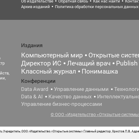
Об издательстве
Обратная связь
Как нас найти
Контак
Архив изданий
Политика обработки персональных данных
Издания
Компьютерный мир
Открытые сист
е
Директор ИС
Лечащий врач
Publish
ктр
Классный журнал
Понимашка
йств,
ии,
Конференции
Data Award
Управление данными
Технолог
Data & AI
Качество данных
Интеллектуальн
Управление бизнес-процессами
© ООО «Издательство «Открытые системы»
 Учредитель: ООО «Издательство «Открытые системы» Главный редактор: Христов П.В. Адрес
стная маркировка: 12+ Свидетельство о регистрации СМИ сетевого издания Эл.№ ФС77-62008