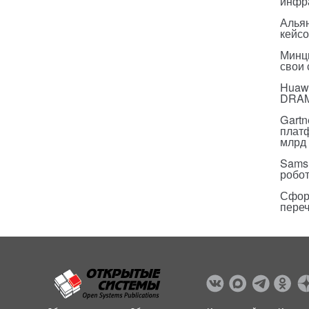
инфр
Альян
кейс
Минц
свои
Huawe
DRA
Gartn
плат
млрд 
Sams
робо
Сфор
пере