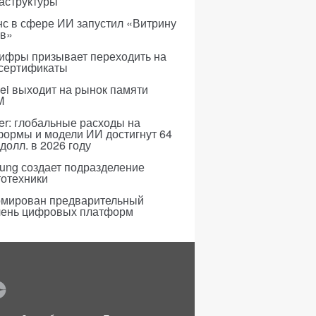
аструктуры
с в сфере ИИ запустил «Витрину
ов»
ифры призывает переходить на
 сертификаты
i выходит на рынок памяти
M
er: глобальные расходы на
формы и модели ИИ достигнут 64
долл. в 2026 году
ung создает подразделение
тотехники
мирован предварительный
чень цифровых платформ