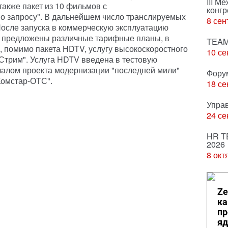
III М
также пакет из 10 фильмов с
конгр
о запросу". В дальнейшем число транслируемых
8 сен
осле запуска в коммерческую эксплуатацию
т предложены различные тарифные планы, в
TEAM
, помимо пакета HDTV, услугу высокоскоростного
10 се
"Стрим". Услуга HDTV введена в тестовую
чалом проекта модернизации "последней мили"
Фору
Комстар-ОТС".
18 се
Упра
24 се
HR T
2026
8 окт
Ze
ка
пр
яд