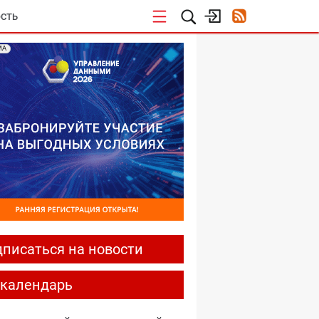
СТЬ
МА
писаться на новости
-календарь