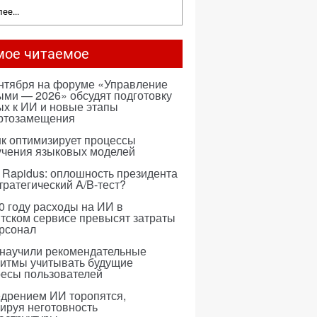
ее...
мое читаемое
ентября на форуме «Управление
ми — 2026» обсудят подготовку
х к ИИ и новые этапы
ртозамещения
к оптимизирует процессы
учения языковых моделей
 Rapidus: оплошность президента
тратегический A/B-тест?
0 году расходы на ИИ в
тском сервисе превысят затраты
ерсонал
 научили рекомендательные
ритмы учитывать будущие
ресы пользователей
едрением ИИ торопятся,
ируя неготовность