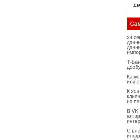
Дал
Са
24 с
данны
данны
импо
Т-Бан
дооб
Казус
или с
К 203
клиен
на п
В VK
алго
инте
С вн
игнор