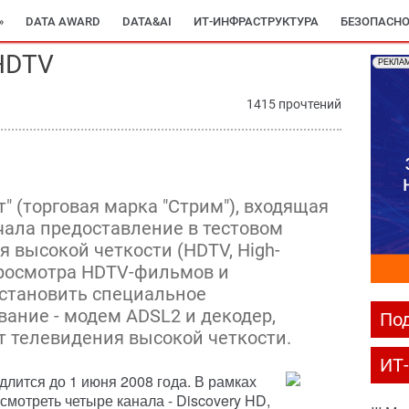
»
DATA AWARD
DATA&AI
ИТ-ИНФРАСТРУКТУРА
БЕЗОПАСНО
HDTV
РЕКЛА
1415 прочтений
 (торговая марка "Стрим"), входящая
ачала предоставление в тестовом
 высокой четкости (HDTV, High-
я просмотра HDTV-фильмов и
установить специальное
вание - модем ADSL2 и декодер,
Под
 телевидения высокой четкости.
ИТ
длится до 1 июня 2008 года. В рамках
смотреть четыре канала - Discovery HD,