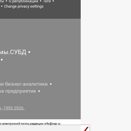
ты
О републикации
Теги
Change privacy settings
емы.СУБД
ии бизнес-аналитики
ое предприятие
, 1992-2026.
 электронной почты редакции: info@osp.ru
 от 05 июня 2015 г. выдано Роскомнадзором.