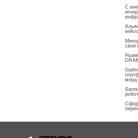
С вн
игнор
инфр
Альян
кейс
Минц
свои
Huawe
DRA
Gartn
плат
млрд 
Sams
робо
Сфор
пере