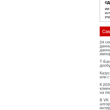
сд
ИИ 
исп
уп
Са
24 с
данны
данны
импо
Т-Бан
дооб
Казус
или с
К 203
клиен
на п
В VK
алго
инте