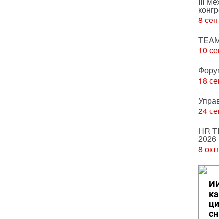
III М
конгр
8 сен
TEAM
10 се
Фору
18 се
Упра
24 се
HR T
2026
8 окт
ИИ
ка
ци
сн