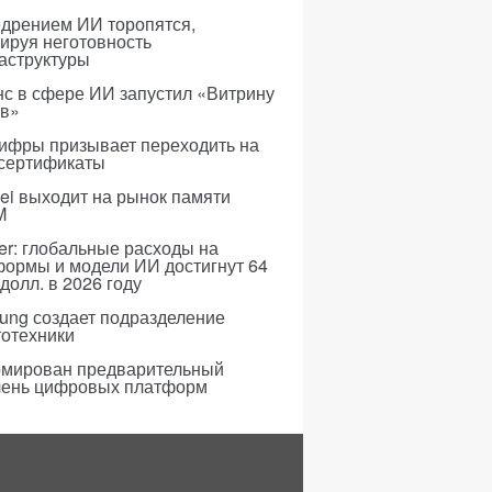
едрением ИИ торопятся,
ируя неготовность
аструктуры
с в сфере ИИ запустил «Витрину
ов»
ифры призывает переходить на
 сертификаты
i выходит на рынок памяти
M
er: глобальные расходы на
формы и модели ИИ достигнут 64
долл. в 2026 году
ung создает подразделение
тотехники
мирован предварительный
чень цифровых платформ