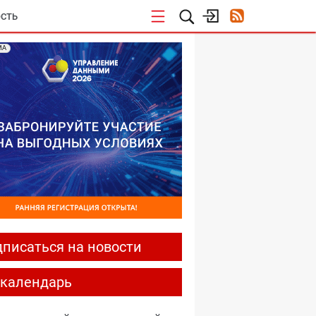
СТЬ
МА
писаться на новости
-календарь