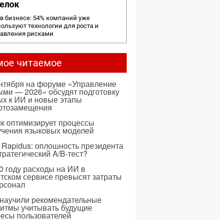
елок
в бизнесе: 54% компаний уже
ользуют технологии для роста и
равления рисками
мое читаемое
ентября на форуме «Управление
ми — 2026» обсудят подготовку
х к ИИ и новые этапы
ртозамещения
к оптимизирует процессы
учения языковых моделей
 Rapidus: оплошность президента
тратегический A/B-тест?
0 году расходы на ИИ в
тском сервисе превысят затраты
ерсонал
 научили рекомендательные
ритмы учитывать будущие
ресы пользователей