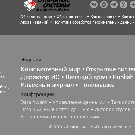
Об издательстве
Обратная связь
Как нас найти
Контак
Архив изданий
Политика обработки персональных данных
Издания
Компьютерный мир
Открытые сист
е
Директор ИС
Лечащий врач
Publish
ктр
Классный журнал
Понимашка
йств,
ии,
Конференции
Data Award
Управление данными
Технолог
Data & AI
Качество данных
Интеллектуальн
Управление бизнес-процессами
© ООО «Издательство «Открытые системы»