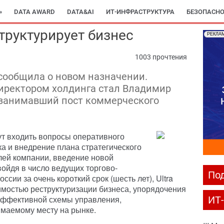
»
DATA AWARD
DATA&AI
ИТ-ИНФРАСТРУКТУРА
БЕЗОПАСНО
еструктурирует бизнес
РЕКЛА
1003 прочтения
s сообщила о новом назначении.
ректором холдинга стал Владимир
д занимавший пост коммерческого
ут входить вопросы оперативного
ка и внедрение плана стратегического
лей компании, введение новой
войдя в число ведущих торгово-
Под
сии за очень короткий срок (шесть лет), Ultra
димостью реструктуризации бизнеса, упорядочения
эффективной схемы управления,
ИТ
имаемому месту на рынке.