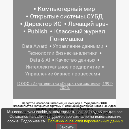
Компьютерный мир
Открытые системы.СУБД
Директор ИС
Лечащий врач
Publish
Классный журнал
Понимашка
Data Award
Управление данными
Технологии бизнес-аналитики
Data & AI
Качество данных
Интеллектуальное предприятие
Управление бизнес-процессами
© ООО «Издательство «Открытые системы», 1992-
2026.
Средство массовой информации www.osp.ru Учредитель: ООО
«Издательство «Открытые системы» Главный редактор: Христов П.В. Адрес
электронной почты редакции: info@osp.ru
Мы используем cookie, чтобы сделать наш сайт удобнее для вас.
Телефон редакции: 7 (499) 703-18-54 Возрастная маркировка: 12+
Свидетельство о регистрации СМИ сетевого издания Эл.№ ФС77-62008 от
Оставаясь на сайте, вы даете свое согласие на использование
05 июня 2015 г. выдано Роскомнадзором.
cookie. Подробнее см.
Политику обработки персональных данных
Закрыть