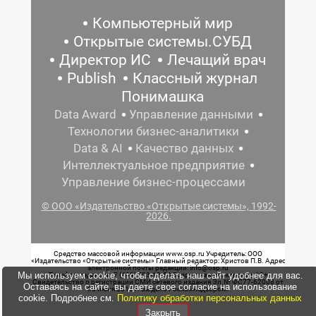
Компьютерный мир
Открытые системы.СУБД
Директор ИС
Лечащий врач
Publish
Классный журнал
Понимашка
Data Award
Управление данными
Технологии бизнес-аналитики
Data & AI
Качество данных
Интеллектуальное предприятие
Управление бизнес-процессами
© ООО «Издательство «Открытые системы», 1992-
2026.
Средство массовой информации www.osp.ru Учредитель: ООО
«Издательство «Открытые системы» Главный редактор: Христов П.В. Адрес
электронной почты редакции: info@osp.ru
Мы используем cookie, чтобы сделать наш сайт удобнее для вас.
Телефон редакции: 7 (499) 703-18-54 Возрастная маркировка: 12+
Свидетельство о регистрации СМИ сетевого издания Эл.№ ФС77-62008 от
Оставаясь на сайте, вы даете свое согласие на использование
05 июня 2015 г. выдано Роскомнадзором.
cookie. Подробнее см.
Политику обработки персональных данных
Закрыть