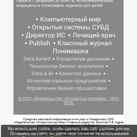
сфере ИТ, цифровых устройств, телекоммуникаций,
медицины и полиграфии, журналы для детей.
Компьютерный мир
Открытые системы.СУБД
Директор ИС
Лечащий врач
Publish
Классный журнал
Понимашка
Data Award
Управление данными
Технологии бизнес-аналитики
Data & AI
Качество данных
Интеллектуальное предприятие
Управление бизнес-процессами
© ООО «Издательство «Открытые системы», 1992-
2026.
Средство массовой информации www.osp.ru Учредитель: ООО
«Издательство «Открытые системы» Главный редактор: Христов П.В. Адрес
электронной почты редакции: info@osp.ru
Мы используем cookie, чтобы сделать наш сайт удобнее для вас.
Телефон редакции: 7 (499) 703-18-54 Возрастная маркировка: 12+
Свидетельство о регистрации СМИ сетевого издания Эл.№ ФС77-62008 от
Оставаясь на сайте, вы даете свое согласие на использование
05 июня 2015 г. выдано Роскомнадзором.