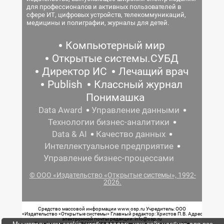
для профессионалов и активных пользователей в
сфере ИТ, цифровых устройств, телекоммуникаций,
медицины и полиграфии, журналы для детей.
Компьютерный мир
Открытые системы.СУБД
Директор ИС
Лечащий врач
Publish
Классный журнал
Понимашка
Data Award
Управление данными
Технологии бизнес-аналитики
Data & AI
Качество данных
Интеллектуальное предприятие
Управление бизнес-процессами
© ООО «Издательство «Открытые системы», 1992-
2026.
Средство массовой информации www.osp.ru Учредитель: ООО
«Издательство «Открытые системы» Главный редактор: Христов П.В. Адрес
электронной почты редакции: info@osp.ru
Телефон редакции: 7 (499) 703-18-54 Возрастная маркировка: 12+