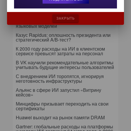
данными — 2026» обсудят подготовку
данных к ИИ и новые этапы
импортозамещения
ЗАКРЫТЬ
Т-Банк оптимизирует процессы дообучения
языковых моделей
Казус Rapidus: оплошность президента или
стратегический A/B-тест?
К 2030 году расходы на ИИ в клиентском
сервисе превысят затраты на персонал
В VK научили рекомендательные алгоритмы
учитывать будущие интересы пользователей
С внедрением ИИ торопятся, игнорируя
неготовность инфраструктуры
Альянс в сфере ИИ запустил «Витрину
кейсов»
Минцифры призывает переходить на свои
сертификаты
Huawei выходит на рынок памяти DRAM
Gartner: глобальные расходы на платформы