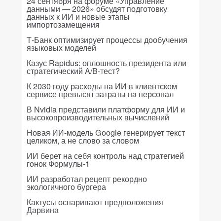
24 сентября на форуме «Управление
данными — 2026» обсудят подготовку
данных к ИИ и новые этапы
импортозамещения
Т-Банк оптимизирует процессы дообучения
языковых моделей
Казус Rapidus: оплошность президента или
стратегический A/B-тест?
К 2030 году расходы на ИИ в клиентском
сервисе превысят затраты на персонал
В Nvidia представили платформу для ИИ и
высокопроизводительных вычислений
Новая ИИ-модель Google генерирует текст
целиком, а не слово за словом
ИИ берет на себя контроль над стратегией
гонок Формулы-1
ИИ разработал рецепт рекордно
экологичного бургера
Кактусы оспаривают предположения
Дарвина