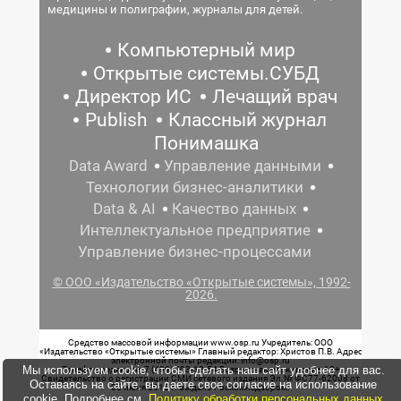
медицины и полиграфии, журналы для детей.
Компьютерный мир
Открытые системы.СУБД
Директор ИС
Лечащий врач
Publish
Классный журнал
Понимашка
Data Award
Управление данными
Технологии бизнес-аналитики
Data & AI
Качество данных
Интеллектуальное предприятие
Управление бизнес-процессами
© ООО «Издательство «Открытые системы», 1992-
2026.
Средство массовой информации www.osp.ru Учредитель: ООО
«Издательство «Открытые системы» Главный редактор: Христов П.В. Адрес
электронной почты редакции: info@osp.ru
Мы используем cookie, чтобы сделать наш сайт удобнее для вас.
Телефон редакции: 7 (499) 703-18-54 Возрастная маркировка: 12+
Свидетельство о регистрации СМИ сетевого издания Эл.№ ФС77-62008 от
Оставаясь на сайте, вы даете свое согласие на использование
05 июня 2015 г. выдано Роскомнадзором.
cookie. Подробнее см.
Политику обработки персональных данных