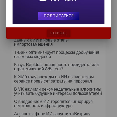
Далее...
Самое читаемое
24 сентября на форуме «Управление
ЗАКРЫТЬ
данными — 2026» обсудят подготовку
данных к ИИ и новые этапы
импортозамещения
Т-Банк оптимизирует процессы дообучения
языковых моделей
Казус Rapidus: оплошность президента или
стратегический A/B-тест?
К 2030 году расходы на ИИ в клиентском
сервисе превысят затраты на персонал
В VK научили рекомендательные алгоритмы
учитывать будущие интересы пользователей
С внедрением ИИ торопятся, игнорируя
неготовность инфраструктуры
Альянс в сфере ИИ запустил «Витрину