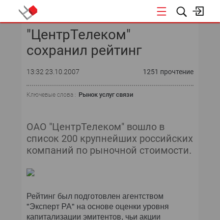
"ЦентрТелеком"
КОНФЕРЕНЦИИ
сохранил рейтинг
«ОТКРЫТЫЕ СИСТЕМЫ»
13:32 23.10.2007
1251 прочтение
DATA AWARD
Рынок услуг связи
Ключевые слова :
DATA&AI
ОАО "ЦентрТелеком" вошло в
ИТ-ИНФРАСТРУКТУРА
список 200 крупнейших российских
компаний по рыночной стоимости.
БЕЗОПАСНОСТЬ
АВТОМАТИЗАЦИЯ
Рейтинг был подготовлен агентством
ДИРЕКТОР ИС
"Эксперт РА" на основе оценки уровня
капитализации эмитентов, чьи акции