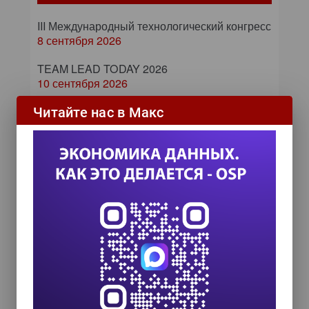
III Международный технологический конгресс
8 сентября 2026
TEAM LEAD TODAY 2026
10 сентября 2026
Форум ProcessTech
Читайте нас в Макс
18 сентября 2026
Управление данными 2026
24 сентября 2026
HR TECH + ИИ ТРАНСФОРМАЦИЯ 2026
8 октября 2026
Zero Trust и Data Governance:
как управление данными
превращает дата-каталог в
ядро контура безопасности