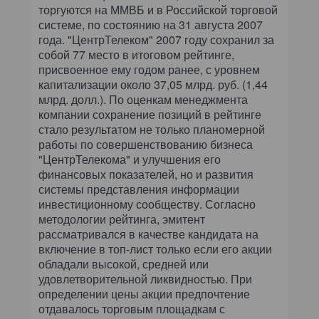
КОМПЬЮТЕРНЫЙ МИР
торгуются на ММВБ и в Российской торговой
системе, по состоянию на 31 августа 2007
года. "ЦентрТелеком" 2007 году сохранил за
ИТ В ЗДРАВООХРАНЕНИИ
собой 77 место в итоговом рейтинге,
присвоенное ему годом ранее, с уровнем
ПАРТНЕРСКИЕ ПРОЕКТЫ
капитализации около 37,05 млрд. руб. (1,44
млрд. долл.). По оценкам менеджмента
ИТ-КАЛЕНДАРЬ
компании сохранение позиций в рейтинге
стало результатом не только планомерной
ЭКСПЕРТИЗА
работы по совершенствованию бизнеса
"ЦентрТелекома" и улучшения его
финансовых показателей, но и развития
ПРЕСС-РЕЛИЗЫ
системы представления информации
инвестиционному сообществу. Согласно
АРХИВ ЖУРНАЛОВ
методологии рейтинга, эмитент
рассматривался в качестве кандидата на
ПОДПИСКА
включение в топ-лист только если его акции
обладали высокой, средней или
удовлетворительной ликвидностью. При
определении цены акции предпочтение
отдавалось торговым площадкам с