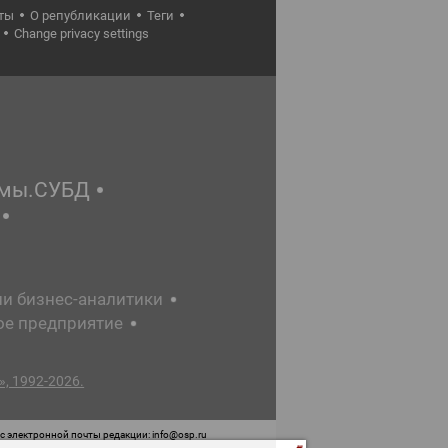
ты
О републикации
Теги
Change privacy settings
емы.СУБД
ии бизнес-аналитики
ое предприятие
, 1992-2026.
 электронной почты редакции: info@osp.ru
 от 05 июня 2015 г. выдано Роскомнадзором.