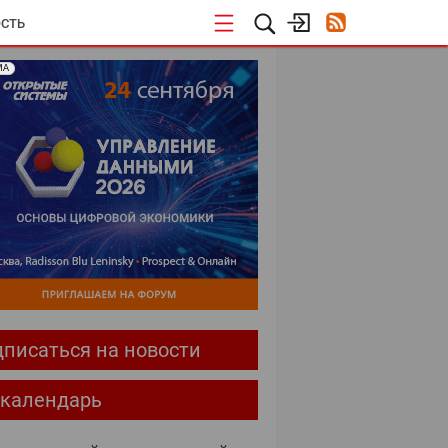
СТЬ
МА
писаться на новости
-календарь