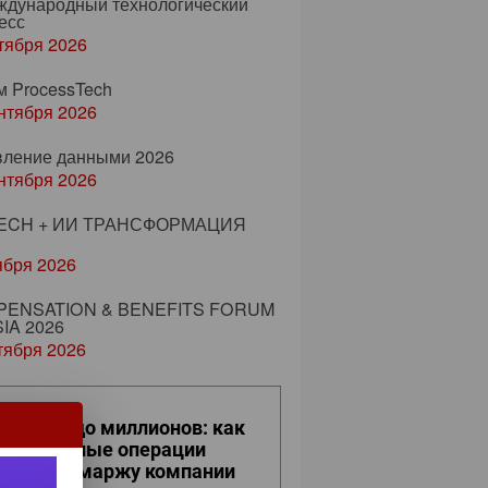
еждународный технологический
есс
тября 2026
м ProcessTech
нтября 2026
вление данными 2026
нтября 2026
ECH + ИИ ТРАНСФОРМАЦИЯ
ября 2026
ENSATION & BENEFITS FORUM
IA 2026
тября 2026
 кликов до миллионов: как
вседневные операции
ияют на маржу компании