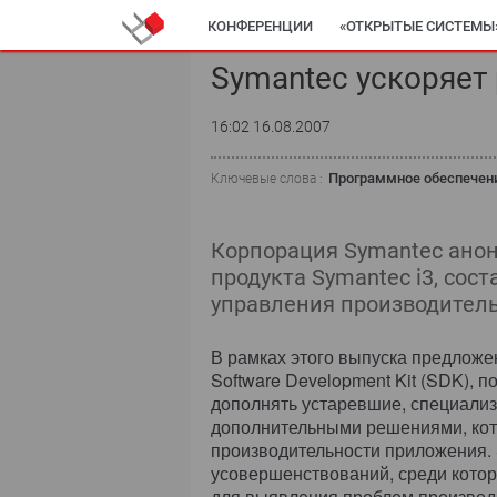
КОНФЕРЕНЦИИ
«ОТКРЫТЫЕ СИСТЕМЫ
Symantec ускоряет
16:02 16.08.2007
Программное обеспечен
Ключевые слова :
Корпорация Symantec ано
продукта Symantec i3, сос
управления производител
В рамках этого выпуска предложе
Software Development Kit (SDK), 
дополнять устаревшие, специали
дополнительными решениями, кот
производительности приложения. 
усовершенствований, среди котор
для выявления проблем производ