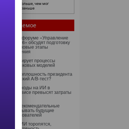
нес видит больше, чем мог
едположить раньше
мое читаемое
ентября на форуме «Управление
ми — 2026» обсудят подготовку
х к ИИ и новые этапы
ртозамещения
к оптимизирует процессы
учения языковых моделей
 Rapidus: оплошность президента
тратегический A/B-тест?
0 году расходы на ИИ в
тском сервисе превысят затраты
ерсонал
 научили рекомендательные
ритмы учитывать будущие
ресы пользователей
едрением ИИ торопятся,
ируя неготовность