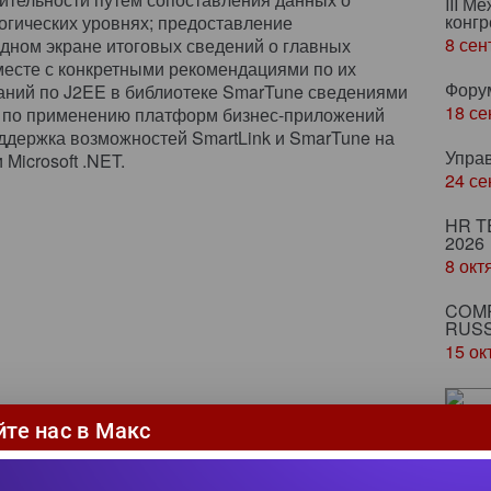
III М
конгр
логических уровнях; предоставление
8 сен
дном экране итоговых сведений о главных
месте с конкретными рекомендациями по их
Фору
аний по J2EE в библиотеке SmarTune сведениями
18 се
 по применению платформ бизнес-приложений
оддержка возможностей SmartLink и SmarTune на
Упра
 Microsoft .NET.
24 се
HR T
2026
8 окт
COMP
RUSS
15 ок
йте нас в Макс
От
по
вл