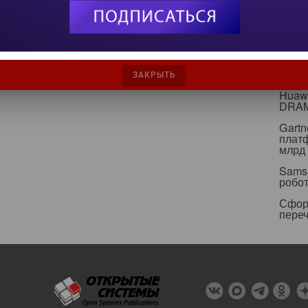
инфр
Альян
кейс
Минц
свои
ЗАКРЫТЬ
Huawe
DRA
Gartn
плат
млрд 
Sams
робо
Сфор
пере