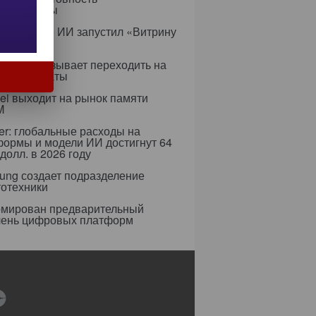
аструктуры
с в сфере ИИ запустил «Витрину
ов»
ифры призывает переходить на
 сертификаты
i выходит на рынок памяти
M
er: глобальные расходы на
формы и модели ИИ достигнут 64
долл. в 2026 году
ung создает подразделение
тотехники
мирован предварительный
чень цифровых платформ