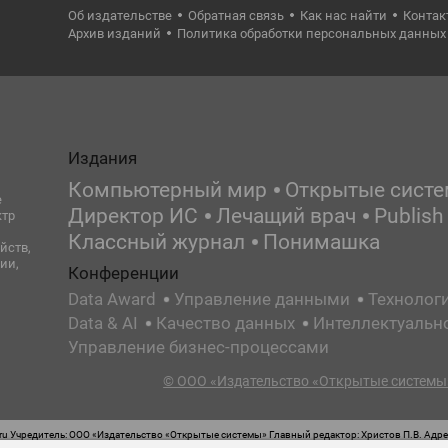
Об издательстве
Обратная связь
Как нас найти
Контак
Архив изданий
Политика обработки персональных данных
Издания
Компьютерный мир
Открытые сист
е
Директор ИС
Лечащий врач
Publish
ктр
Классный журнал
Понимашка
йств,
ии,
Конференции
Data Award
Управление данными
Технолог
Data & AI
Качество данных
Интеллектуальн
Управление бизнес-процессами
© ООО «Издательство «Открытые системы»
 Учредитель: ООО «Издательство «Открытые системы» Главный редактор: Христов П.В. Адрес
стная маркировка: 12+ Свидетельство о регистрации СМИ сетевого издания Эл.№ ФС77-62008