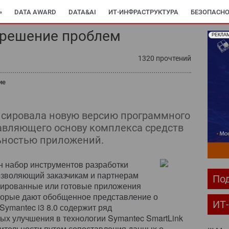
»
DATA AWARD
DATA&AI
ИТ-ИНФРАСТРУКТУРА
БЕЗОПАСНО
 решение проблем
РЕКЛА
1320 прочтений
ие
нсировала новую версию программного
тавляющего основу комплекса средств
ьностью приложений.
н набор инструментов разработки
позволяющий заказчикам и партнерам
Под
зированные или готовые приложения
орые дают обобщенное представление о
ИТ
Symantec i3 8.0 содержит ряд
ых улучшения в технологии Symantec SmartLink
ительности путем сопоставления данных о