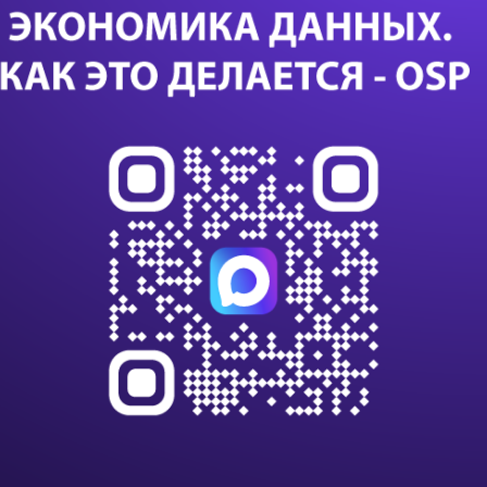
Биз
пр
Са
24 с
данны
данны
импо
Т-Бан
дооб
Казус
или с
К 203
клиен
на п
В VK
алго
инте
С вн
игнор