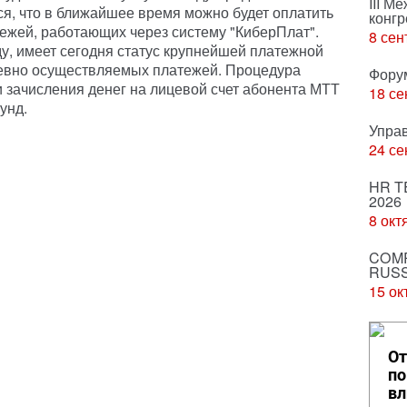
III М
я, что в ближайшее время можно будет оплатить
конгр
тежей, работающих через систему "КиберПлат".
8 сен
ду, имеет сегодня статус крупнейшей платежной
евно осуществляемых платежей. Процедура
Фору
и зачисления денег на лицевой счет абонента МТТ
18 се
унд.
Упра
24 се
HR T
2026
8 окт
COMP
RUSS
15 ок
От
по
вл