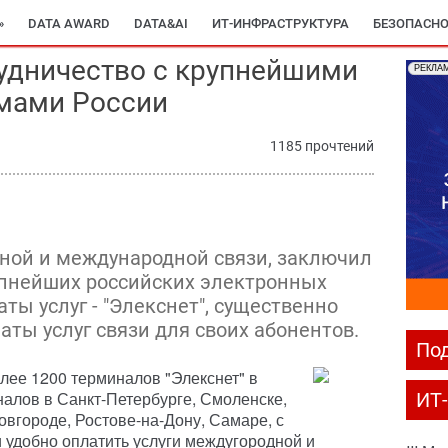
»
DATA AWARD
DATA&AI
ИТ-ИНФРАСТРУКТУРА
БЕЗОПАСНО
удничество с крупнейшими
РЕКЛА
мами России
1185 прочтений
ной и международной связи, заключил
упнейших российских электронных
ы услуг - "Элекснет", существенно
ты услуг связи для своих абонентов.
Под
лее 1200 терминалов "Элекснет" в
налов в Санкт-Петербурге, Смоленске,
ИТ
овгороде, Ростове-на-Дону, Самаре, с
удобно оплатить услуги междугородной и