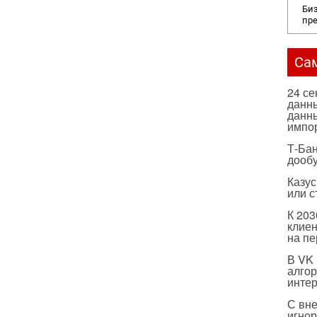
Биз
пр
Са
24 с
данны
данны
импо
Т-Бан
дооб
Казус
или с
К 203
клиен
на п
В VK
алго
инте
С вн
игнор