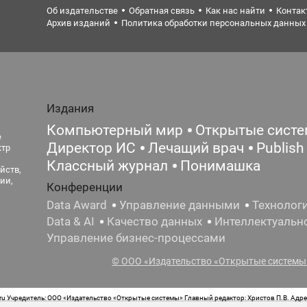
Об издательстве
Обратная связь
Как нас найти
Контак
Архив изданий
Политика обработки персональных данных
Издания
Компьютерный мир
Открытые сист
е
Директор ИС
Лечащий врач
Publish
ктр
Классный журнал
Понимашка
йств,
ии,
Конференции
Data Award
Управление данными
Технолог
Data & AI
Качество данных
Интеллектуальн
Управление бизнес-процессами
© ООО «Издательство «Открытые системы»
 Учредитель: ООО «Издательство «Открытые системы» Главный редактор: Христов П.В. Адрес
стная маркировка: 12+ Свидетельство о регистрации СМИ сетевого издания Эл.№ ФС77-62008