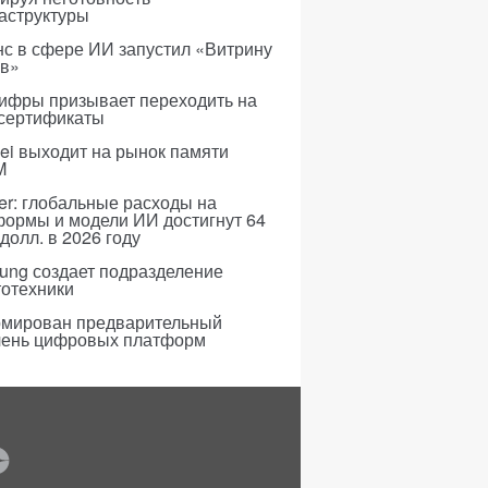
аструктуры
с в сфере ИИ запустил «Витрину
ов»
ифры призывает переходить на
 сертификаты
i выходит на рынок памяти
M
er: глобальные расходы на
формы и модели ИИ достигнут 64
долл. в 2026 году
ung создает подразделение
тотехники
мирован предварительный
чень цифровых платформ