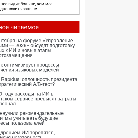
нес видит больше, чем мог
едположить раньше
мое читаемое
ентября на форуме «Управление
ми — 2026» обсудят подготовку
х к ИИ и новые этапы
ртозамещения
к оптимизирует процессы
учения языковых моделей
 Rapidus: оплошность президента
тратегический A/B-тест?
0 году расходы на ИИ в
тском сервисе превысят затраты
ерсонал
 научили рекомендательные
ритмы учитывать будущие
ресы пользователей
едрением ИИ торопятся,
ируя неготовность