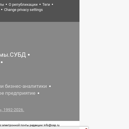
ты
О републикации
Теги
Change privacy settings
емы.СУБД
ии бизнес-аналитики
ое предприятие
, 1992-2026.
 электронной почты редакции: info@osp.ru
 от 05 июня 2015 г. выдано Роскомнадзором.