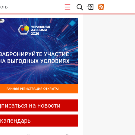
СТЬ
МА
писаться на новости
-календарь