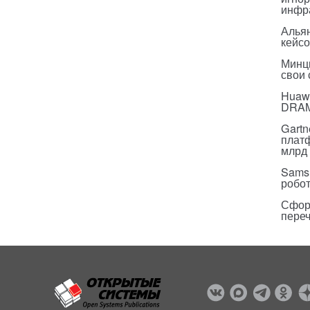
инфр
Альян
кейс
Минц
свои
Huawe
DRA
Gartn
плат
млрд 
Sams
робо
Сфор
пере