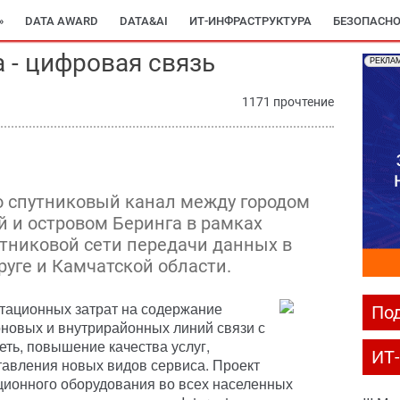
»
DATA AWARD
DATA&AI
ИТ-ИНФРАСТРУКТУРА
БЕЗОПАСНО
 - цифровая связь
РЕКЛА
1171 прочтение
о спутниковый канал между городом
 и островом Беринга в рамках
утниковой сети передачи данных в
уге и Камчатской области.
утационных затрат на содержание
Под
оновых и внутрирайонных линий связи с
еть, повышение качества услуг,
ИТ
авления новых видов сервиса. Проект
ционного оборудования во всех населенных