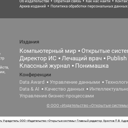
Об издательстве
Обратная связь
Как нас найти
Контак
Архив изданий
Политика обработки персональных данных
Издания
Компьютерный мир
Открытые сист
е
Директор ИС
Лечащий врач
Publish
ктр
Классный журнал
Понимашка
йств,
ии,
Конференции
Data Award
Управление данными
Технолог
Data & AI
Качество данных
Интеллектуальн
Управление бизнес-процессами
© ООО «Издательство «Открытые системы»
 Учредитель: ООО «Издательство «Открытые системы» Главный редактор: Христов П.В. Адрес
стная маркировка: 12+ Свидетельство о регистрации СМИ сетевого издания Эл.№ ФС77-62008