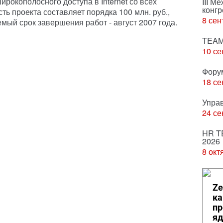
ирокополосного доступа в Internet со всех
III М
конгр
ь проекта составляет порядка 100 млн. руб.,
8 сен
емый срок завершения работ - август 2007 года.
TEAM
10 се
Фору
18 се
Упра
24 се
HR T
2026
8 окт
Ze
ка
пр
яд