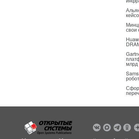
инфр
Альян
кейс
Минц
свои
Huawe
DRA
Gartn
плат
млрд 
Sams
робо
Сфор
пере