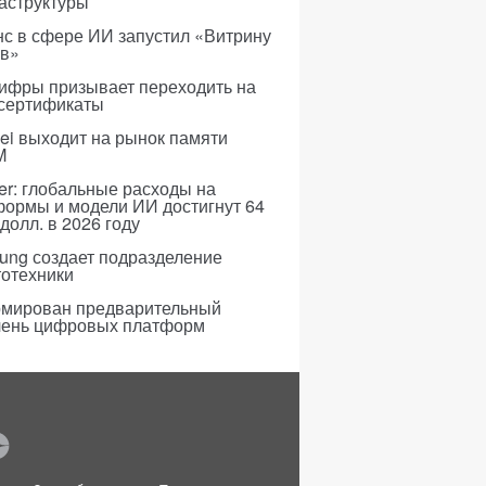
аструктуры
с в сфере ИИ запустил «Витрину
ов»
ифры призывает переходить на
 сертификаты
i выходит на рынок памяти
M
er: глобальные расходы на
формы и модели ИИ достигнут 64
долл. в 2026 году
ung создает подразделение
тотехники
мирован предварительный
чень цифровых платформ