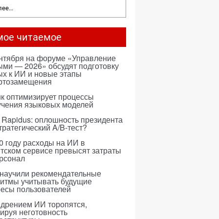
ее...
мое читаемое
ентября на форуме «Управление
ми — 2026» обсудят подготовку
х к ИИ и новые этапы
ртозамещения
к оптимизирует процессы
учения языковых моделей
 Rapidus: оплошность президента
тратегический A/B-тест?
0 году расходы на ИИ в
тском сервисе превысят затраты
ерсонал
 научили рекомендательные
ритмы учитывать будущие
ресы пользователей
едрением ИИ торопятся,
ируя неготовность