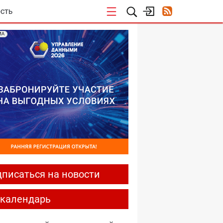
СТЬ
МА
писаться на новости
-календарь