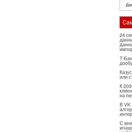
Дал
Са
24 с
данны
данны
импо
Т-Бан
дооб
Казус
или с
К 203
клиен
на п
В VK
алго
инте
С вн
игнор