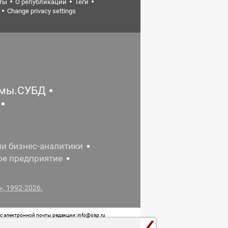
ты
О републикации
Теги
Change privacy settings
емы.СУБД
ии бизнес-аналитики
ое предприятие
, 1992-2026.
 электронной почты редакции: info@osp.ru
 от 05 июня 2015 г. выдано Роскомнадзором.