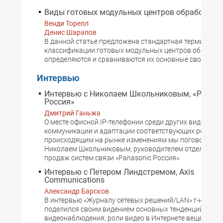
Виды готовых модульных центров обработки 
Венди Торелл
Денис Шарапов
В данной статье предложена стандартная терминолог
классификации готовых модульных центров обработк
определяются и сравниваются их основные свойства.
Интервью
Интервью с Николаем Школьниковым, «Panaso
Россия»
Дмитрий Ганьжа
О месте офисной IP-телефонии среди других видов
коммуникации и адаптации соответствующих решений
происходящим на рынке изменениям мы поговорили 
Николаем Школьниковым, руководителем отдела марк
продаж систем связи «Panasonic Россия».
Интервью с Петером Линдстремом, Axis
Communications
Александр Барсков
В интервью «Журналу сетевых решений/LAN» г-н Линд
поделился своим видением основных тенденций в обл
видеонаблюдения, роли видео в Интернете вещей, оце