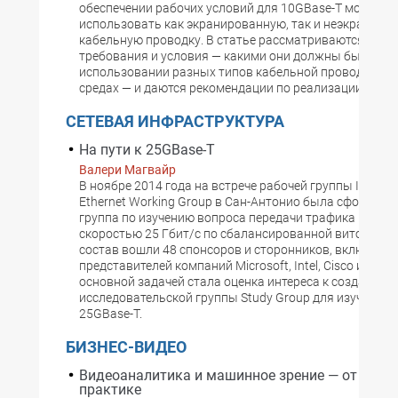
обеспечении рабочих условий для 10GBase-T можно
использовать как экранированную, так и неэкраниро
кабельную проводку. В статье рассматриваются имен
требования и условия — какими они должны быть при
использовании разных типов кабельной проводки в 
средах — и даются рекомендации по реализации СКС.
СЕТЕВАЯ ИНФРАСТРУКТУРА
На пути к 25GBase-T
Валери Магвайр
В ноябре 2014 года на встрече рабочей группы IEEE 80
Ethernet Working Group в Сан-Антонио была сформир
группа по изучению вопроса передачи трафика Etherne
скоростью 25 Гбит/c по сбалансированной витой паре.
состав вошли 48 спонсоров и сторонников, включая
представителей компаний Microsoft, Intel, Cisco и Siemo
основной задачей стала оценка интереса к созданию
исследовательской группы Study Group для изучения 
25GBase-T.
БИЗНЕС-ВИДЕО
Видеоаналитика и машинное зрение — от теори
практике