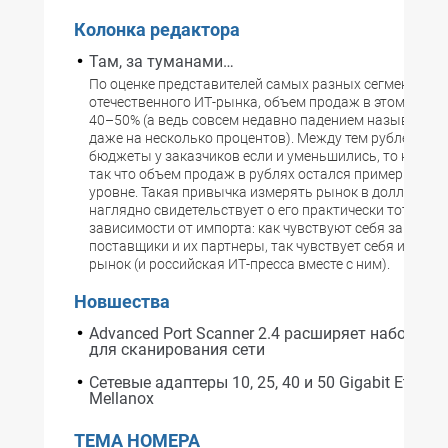
Колонка редактора
Там, за туманами…
По оценке представителей самых разных сегментов
отечественного ИТ-рынка, объем продаж в этом году у
40–50% (а ведь совсем недавно падением называлос
даже на несколько процентов). Между тем рублевые И
бюджеты у заказчиков если и уменьшились, то незнач
так что объем продаж в рублях остался примерно на 
уровне. Такая привычка измерять рынок в долларах 
наглядно свидетельствует о его практически тотальн
зависимости от импорта: как чувствуют себя западны
поставщики и их партнеры, так чувствует себя и росси
рынок (и российская ИТ-пресса вместе с ним).
Новшества
Advanced Port Scanner 2.4 расширяет набор фу
для сканирования сети
Сетевые адаптеры 10, 25, 40 и 50 Gigabit Etherne
Mellanox
ТЕМА НОМЕРА