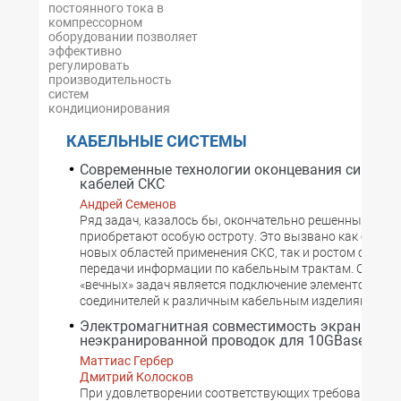
постоянного тока в
компрессорном
оборудовании позволяет
эффективно
регулировать
производительность
систем
кондиционирования
КАБЕЛЬНЫЕ СИСТЕМЫ
Современные технологии оконцевания симмет
кабелей СКС
Андрей Семенов
Ряд задач, казалось бы, окончательно решенных ране
приобретают особую остроту. Это вызвано как освое
новых областей применения СКС, так и ростом скорос
передачи информации по кабельным трактам. Одной и
«вечных» задач является подключение элементов ра
соединителей к различным кабельным изделиям.
Электромагнитная совместимость экранирова
неэкранированной проводок для 10GBase-T
Маттиас Гербер
Дмитрий Колосков
При удовлетворении соответствующих требований и