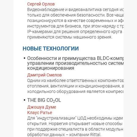
Сергей Орлов
Видеонаблюдение и видеоаналитика сегодня использ
только для обеспечения безопасности. Все чаще они
позиционируются в качестве современных и эффекти
инструментов для бизнеса, при этом наряду с тради
IP-камерами для решения определенного круга задач
применяются системы машинного зрения.
НОВЫЕ ТЕХНОЛОГИИ
Особенности и преимущества BLDC-компрессо
управлении производительностью систем
кондиционирования
Дмитрий Смелов
Одним из наиболее ответственных компонентов систе
отопления, вентиляции и кондиционирования, а такж
холодильного оборудования является компрессор
THE BIG CO
OL
2
Джошуа Думе
Клаус Ратье
Для "индустриализации" ЦОД необходимы идеи и нов
открытия. Норвегия открывает новые способы охлаж
при поддержке специалиста в области модульных це
обработки данных – компании Rittal.