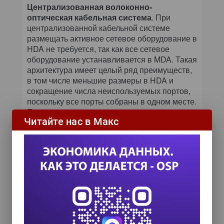
Централизованная волоконно-
оптическая кабельная система
. При
централизованной кабельной системе
размещать активное сетевое оборудование в
HDA не требуется, так как все сетевое
оборудование устанавливается в MDA. Такая
архитектура имеет целый ряд преимуществ,
в том числе меньшие размеры в HDA и
сокращение числа неиспользуемых портов,
поскольку все порты собраны в одном месте.
При отсутствии активного сетевого
Читайте нас в Макс
оборудования в HDA администрирование
становится централизованным и более
простым. Необходимые перемещения,
добавления и изменения конфигураций
также упрощаются.
Выбор оптического волокна
. Наиболее
эффективная оптическая кабельная
инфраструктура — та, в которой все
компоненты заранее терминированы, т.е.
все вилки оптических разъемов