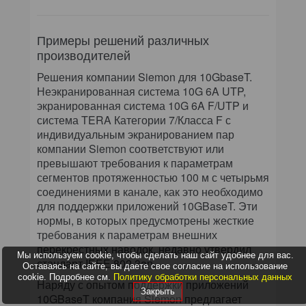
Примеры решений различных
производителей
Решения компании Siemon для 10GbaseT.
Неэкранированная система 10G 6A UTP,
экранированная система 10G 6A F/UTP и
система TERA Категории 7/Класса F с
индивидуальным экранированием пар
компании Siemon соответствуют или
превышают требования к параметрам
сегментов протяженностью 100 м с четырьмя
соединениями в канале, как это необходимо
для поддержки приложений 10GBaseT. Эти
нормы, в которых предусмотрены жесткие
требования к параметрам внешних
перекрестных наводок, недавно утвердил
Мы используем cookie, чтобы сделать наш сайт удобнее для вас.
стандарт IEEE 802.3an.
Оставаясь на сайте, вы даете свое согласие на использование
cookie. Подробнее см.
Политику обработки персональных данных
Наряду с опытом поддержки приложений
Закрыть
10GBaseT компания Siemon предлагает