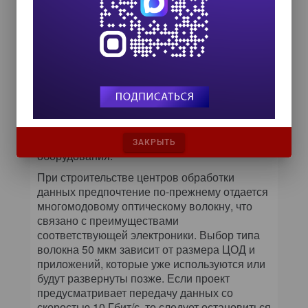
установлены, все компоненты
протестированы на заводе и специальным
образом упакованы, чтобы их не повредить
во время инсталляции. Монтажник
распаковывает компоненты, протягивает
кабели, подключает соединители,
устанавливает коммутационные и оконечные
шнуры — и система готова! Это наилучшее
решение для быстрого и надежного
подключения серверов и другого сетевого
ЗАКРЫТЬ
оборудования.
При строительстве центров обработки
данных предпочтение по-прежнему отдается
многомодовому оптическому волокну, что
связано с преимуществами
соответствующей электроники. Выбор типа
волокна 50 мкм зависит от размера ЦОД и
приложений, которые уже используются или
будут развернуты позже. Если проект
предусматривает передачу данных со
скоростью 10 Гбит/с, то следует остановиться