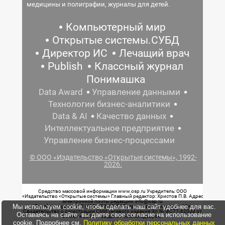
медицины и полиграфии, журналы для детей.
Компьютерный мир
Открытые системы.СУБД
Директор ИС
Лечащий врач
Publish
Классный журнал
Понимашка
Data Award
Управление данными
Технологии бизнес-аналитики
Data & AI
Качество данных
Интеллектуальное предприятие
Управление бизнес-процессами
© ООО «Издательство «Открытые системы», 1992-
2026.
Средство массовой информации www.osp.ru Учредитель: ООО
«Издательство «Открытые системы» Главный редактор: Христов П.В. Адрес
электронной почты редакции: info@osp.ru
Мы используем cookie, чтобы сделать наш сайт удобнее для вас.
Телефон редакции: 7 (499) 703-18-54 Возрастная маркировка: 12+
Свидетельство о регистрации СМИ сетевого издания Эл.№ ФС77-62008 от
Оставаясь на сайте, вы даете свое согласие на использование
05 июня 2015 г. выдано Роскомнадзором.
cookie. Подробнее см.
Политику обработки персональных данных