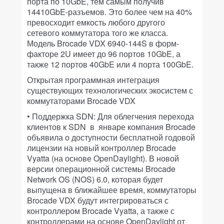
порта по 10GbE, тем самым получив
14410GbE-разъемов. Это более чем на 40%
превосходит емкость любого другого
сетевого коммутатора того же класса.
Модель Brocade VDX 6940-144S в форм-
факторе 2U имеет до 96 портов 10GbE, а
также 12 портов 40GbE или 4 порта 100GbE.
Открытая программная интеграция
существующих технологических экосистем с
коммутаторами Brocade VDX
• Поддержка SDN: Для облегчения перехода
клиентов к SDN в январе компания Brocade
объявила о доступности бесплатной годовой
лицензии на новый контроллер Brocade
Vyatta (на основе OpenDaylight). В новой
версии операционной системы Brocade
Network OS (NOS) 6.0, которая будет
выпущена в ближайшее время, коммутаторы
Brocade VDX будут интегрироваться с
контроллером Brocade Vyatta, а также с
контроллерами на основе OpenDaylight от