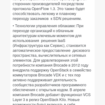
сторонних производителей посредством
протокола OpenFlow 1.3. Это также будет
способствовать легкому и плавному
переходу заказчиков к SDN решениям.
• Технологии управления облаками: При
переходе организаций к облачным
архитектурам ключевым моментом для
использования решения IaaS
(Инфраструктура как Сервис), становится
автоматическое предоставление дискового
пространства, вычислительных и сетевых
элементов. Для удовлетворения этой
потребности компания Brocade в 2012 году
внедрила поддержку OpenStack в семейство
коммутаторов Brocade VDX и с тех пор
активно поддерживает деятельность
сообщества разработчиков программного
обеспечения с открытым кодом. В апреле
компания Brocade добавит функционал VCS
Layer 3 в релиз OpenStack Kilo. Новые
возможности будут включать в себя