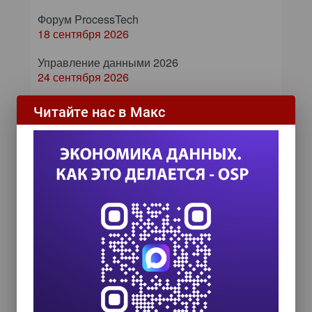
Форум ProcessTech
18 сентября 2026
Управление данными 2026
24 сентября 2026
HR TECH + ИИ ТРАНСФОРМАЦИЯ 2026
Читайте нас в Макс
8 октября 2026
COMPENSATION & BENEFITS FORUM
RUSSIA 2026
15 октября 2026
ИИ в управлении продажами:
как компании используют
цифровых сотрудников для
снижения рисков и ускорения
сделок
ИИ в бизнесе: 54% компаний уже
используют технологии для роста и