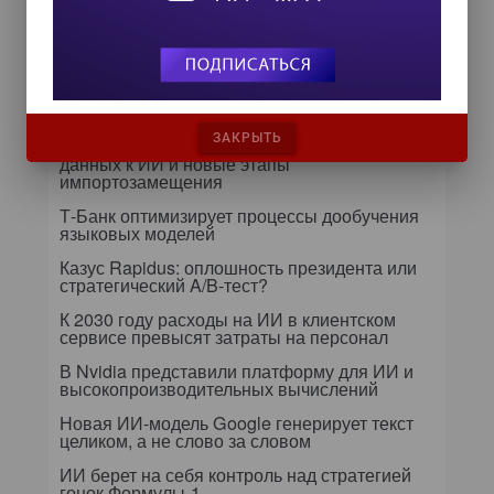
управления рисками
Самое читаемое
24 сентября на форуме «Управление
ЗАКРЫТЬ
данными — 2026» обсудят подготовку
данных к ИИ и новые этапы
импортозамещения
Т-Банк оптимизирует процессы дообучения
языковых моделей
Казус Rapidus: оплошность президента или
стратегический A/B-тест?
К 2030 году расходы на ИИ в клиентском
сервисе превысят затраты на персонал
В Nvidia представили платформу для ИИ и
высокопроизводительных вычислений
Новая ИИ-модель Google генерирует текст
целиком, а не слово за словом
ИИ берет на себя контроль над стратегией
гонок Формулы-1