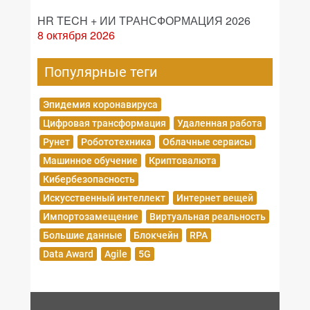
HR TECH + ИИ ТРАНСФОРМАЦИЯ 2026
8 октября 2026
Популярные теги
Эпидемия коронавируса
Цифровая трансформация
Удаленная работа
Рунет
Робототехника
Облачные сервисы
Машинное обучение
Криптовалюта
Кибербезопасность
Искусственный интеллект
Интернет вещей
Импортозамещение
Виртуальная реальность
Большие данные
Блокчейн
RPA
Data Award
Agile
5G