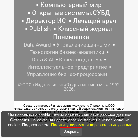
Компьютерный мир
Открытые системы.СУБД
Директор ИС
Лечащий врач
Publish
Классный журнал
Понимашка
Data Award
Управление данными
Технологии бизнес-аналитики
Data & AI
Качество данных
Интеллектуальное предприятие
Управление бизнес-процессами
© ООО «Издательство «Открытые системы», 1992-
2026.
Средство массовой информации www.osp.ru Учредитель: ООО
«Издательство «Открытые системы» Главный редактор: Христов П.В. Адрес
электронной почты редакции: info@osp.ru
Мы используем cookie, чтобы сделать наш сайт удобнее для вас.
Телефон редакции: 7 (499) 703-18-54 Возрастная маркировка: 12+
Свидетельство о регистрации СМИ сетевого издания Эл.№ ФС77-62008 от
Оставаясь на сайте, вы даете свое согласие на использование
05 июня 2015 г. выдано Роскомнадзором.
cookie. Подробнее см.
Политику обработки персональных данных
Закрыть