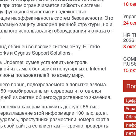
18 се
 при этом ограничивается гибкость системы.
ду функциональностью и надежностью,
Упра
щие на эффективность систем безопасности. Это
24 се
ональную защиту информационной структуры, но и
ального использования оборудования и отказа от
HR T
.
2026
нд обвинен во взломе систем eBay, E-Trade
8 окт
orks и Cygnus Support Solutions.
COMP
 Undernet, сумев установить контроль
RUSS
дной из самых больших и популярных в Internet
15 ок
ионы пользователей по всему миру.
него парня, подозреваемого в попытке взлома.
По
к 50 «зомбированным» серверам и готовился
дной из систем общегосударственного значения.
Цифр
озволила хакерам получить доступ к 55 тыс.
Упра
 неразглашение этой информации 100 тыс. долл.
Обла
удалась, преступники разместили номера карт в
ть свой сайт, а ее клиентам — срочно проверять
Инфо
Инте