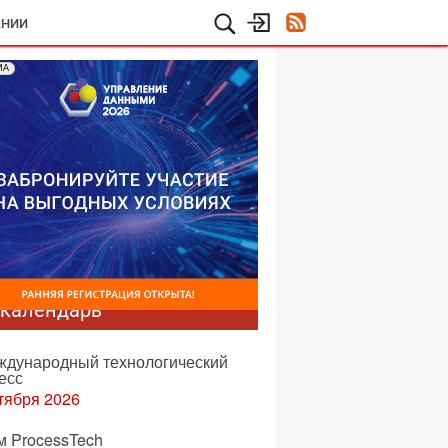
АНИИ
МА
-календарь
еждународный технологический
есс
тября 2026
м ProcessTech