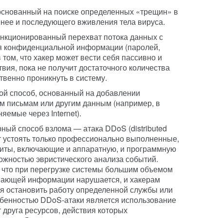
основанный на поиске определенных «трещин» в
 нее и последующего вживления тела вируса.
нкционированный перехват потока данных с
я конфиденциальной информации (паролей,
в том, что хакер может вести себя пассивно и
твия, пока не получит достаточного количества
венно проникнуть в систему.
й способ, основанный на добавлении
м письмам или другим данным (например, в
емые через Internet).
ый способ взлома — атака DDoS (distributed
огут устоять только профессионально выполненные,
иты, включающие и аппаратную, и программную
жностью эвристического анализа событий.
м, что при перегрузке системы большим объемом
пающей информации нарушается, и хакерам
я остановить работу определенной службы или
обенностью DDoS-атаки является использование
 друга ресурсов, действия которых