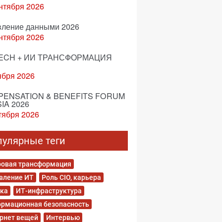
нтября 2026
вление данными 2026
нтября 2026
ECH + ИИ ТРАНСФОРМАЦИЯ
ября 2026
ENSATION & BENEFITS FORUM
IA 2026
тября 2026
пулярные теги
овая трансформация
вление ИТ
Роль CIO, карьера
ка
ИТ-инфраструктура
рмационная безопасность
рнет вещей
Интервью