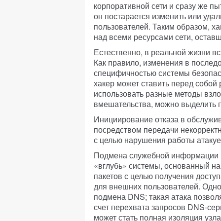
корпоративной сети и сразу же пы
он постарается изменить или удал
пользователей. Таким образом, х
над всеми ресурсами сети, остав
Естественно, в реальной жизни в
Как правило, изменения в послед
специфичностью системы безопасн
хакер может ставить перед собой 
использовать разные методы взло
вмешательства, можно выделить п
Инициирование отказа в обслужива
посредством передачи некоррект
с целью нарушения работы атаку
Подмена служебной информации п
«вглубь» системы, основанный на
пакетов с целью получения досту
для внешних пользователей. Одно
подмена DNS; такая атака позвол
счет перехвата запросов DNS-сер
может стать полная изоляция узла