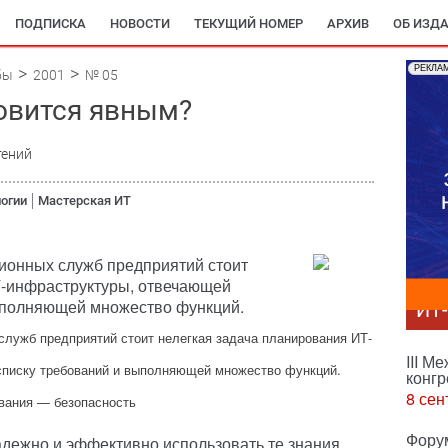
ПОДПИСКА
НОВОСТИ
ТЕКУЩИЙ НОМЕР
АРХИВ
ОБ ИЗД
РЕКЛА
бы
2001
№ 05
новится явным?
тений
огии
Мастерская ИТ
онных служб предприятий стоит
Т-инфраструктуры, отвечающей
ыполняющей множество функций.
ИТ
лужб предприятий стоит нелегкая задача планирования ИТ-
III М
писку требований и выполняющей множество функций.
конгр
8 сен
вания — безопасность
Фору
дежно и эффективно использовать те знания,