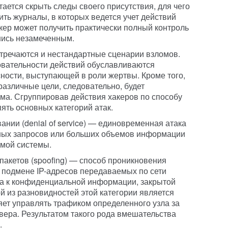
тается скрыть следы своего присутствия, для чего
ить журналы, в которых ведется учет действий
акер может получить практически полный контроль
шись незамеченным.
стречаются и нестандартные сценарии взломов.
овательности действий обуславливаются
ости, выступающей в роли жертвы. Кроме того,
различные цели, следовательно, будет
ма. Сгруппировав действия хакеров по способу
ять основных категорий атак.
нии (denial of service)
— единовременная атака
ных запросов или больших объемов информации
емой системы.
акетов (spoofing)
— способ проникновения
 подмене IP-адресов передаваемых по сети
па к конфиденциальной информации, закрытой
й из разновидностей этой категории является
яет управлять трафиком определенного узла за
вера. Результатом такого рода вмешательства
.