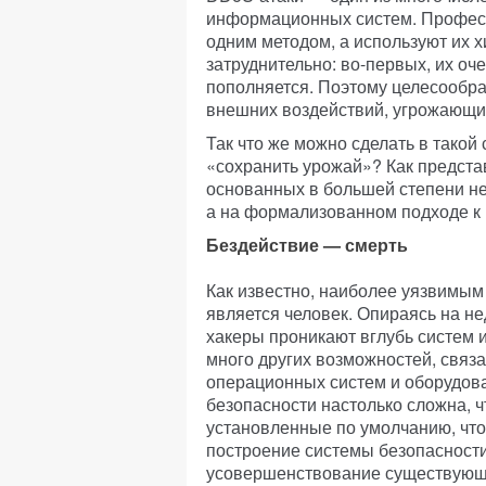
информационных систем. Профес
одним методом, а используют их 
затруднительно: во-первых, их оче
пополняется. Поэтому целесообр
внешних воздействий, угрожающ
Так что же можно сделать в такой
«сохранить урожай»? Как представ
основанных в большей степени н
а на формализованном подходе к
Бездействие — смерть
Как известно, наиболее уязвимым
является человек. Опираясь на н
хакеры проникают вглубь систем и
много других возможностей, связ
операционных систем и оборудов
безопасности настолько сложна, 
установленные по умолчанию, что
построение системы безопасност
усовершенствование существующе