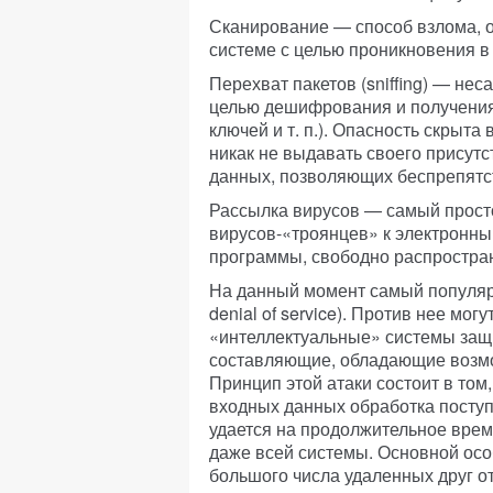
Сканирование
— способ взлома, 
системе с целью проникновения в
Перехват пакетов (sniffing)
— неса
целью дешифрования и получени
ключей и т. п.). Опасность скрыта 
никак не выдавать своего присутс
данных, позволяющих беспрепятст
Рассылка вирусов
— самый просто
вирусов-«троянцев» к электронны
программы, свободно распространя
На данный момент самый популярн
denial of service). Против нее м
«интеллектуальные» системы защ
составляющие, обладающие возмо
Принцип этой атаки состоит в то
входных данных обработка посту
удается на продолжительное врем
даже всей системы. Основной ос
большого числа удаленных друг от