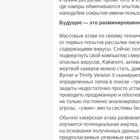
где хакеры обмениваются опытом
наподобие сокрытия имени пользо
Будущее — это разминированн
Массовые атаки по своему техни
от первых попыток рассылки пис
содержащими вирусы. Сейчас поль
подвергнуть свой компьютер смер
опасных вирусов, Kakworm, актив
жертвой хакеров можно стать, даж
Bymer и Trinity Version 3 сканир
определенных типов в поиске «тре
защиты недостаточно просто уста
проводить продуманную и обоснов
не только постоянно анализирова
угрозы, «узкие» места системы бе
Обычно хакерская атака развивае
изучается потенциальная жертва,
на основании полученных данных
предполагаемые уязвимые места. 