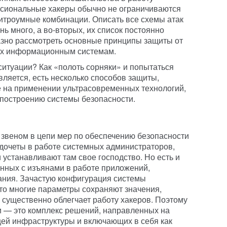
сиональные хакеры обычно не ограничиваются
хитроумные комбинации. Описать все схемы атак
нь много, а во-вторых, их список постоянно
азно рассмотреть основные принципы защиты от
их информационным системам.
 ситуации? Как «полоть сорняки» и попытаться
ляется, есть несколько способов защиты,
е на применении ультрасовременных технологий,
 построению системы безопасности.
 звеном в цепи мер по обеспечению безопасности
едочеты в работе системных администраторов,
 устанавливают там свое господство. Но есть и
анных с изъянами в работе приложений,
ания. Зачастую конфигурация системы
что многие параметры сохраняют значения,
 существенно облегчает работу хакеров. Поэтому
и — это комплекс решений, направленных на
й инфраструктуры и включающих в себя как