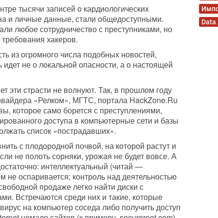
тре тысячи записей о кардиологических
Имп
на и личные данные, стали общедоступными.
Data
ли любое сотрудничество с преступниками, но
 требования хакеров.
ть из огромного числа подобных новостей,
ь идет не о локальной опасности, а о настоящей
ет эти страсти не волнуют. Так, в прошлом году
овайдера «Релком», МГТС, портала HackZone.Ru
ы, которое само борется с преступлениями,
рованного доступа в компьютерные сети и базы
должать список «пострадавших».
ить с плодородной почвой, на которой растут и
сли не полоть сорняки, урожая не будет вовсе. А
достаточно: интеллектуальный (читай —
ем не оспаривается; контроль над деятельностью
 свободной продаже легко найти диски с
и. Встречаются среди них и такие, которые
 вирус на компьютер соседа либо получить доступ
ternet немало сайтов (к примеру, secureroot.com),