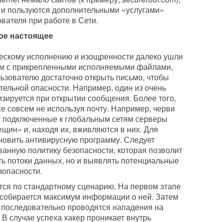
 и пользуются дополнительными «услугами»
вателя при работе в Сети.
ое настоящее
ческому исполнению и изощренности далеко ушли
ем с прикрепленными исполняемыми файлами,
зователю достаточно открыть письмо, чтобы
тельной опасности. Например, один из очень
изируется при открытии сообщения. Более того,
е совсем не используя почту. Например, черви
уют подключенные к глобальным сетям серверы
щин» и, находя их, вживляются в них. Для
новить антивирусную программу. Следует
анную политику безопасности, которая позволит
ть потоки данных, но и выявлять потенциальные
зопасности.
тся по стандартному сценарию. На первом этапе
 собирается максимум информации о ней. Затем
 последовательно проводятся нападения на
В случае успеха хакер проникает внутрь