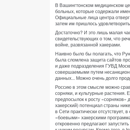
В Вашингтонском медицинском цен
больных, которые содержали име
Официальные лица центра отверга
затем им пришлось удовлетворить
Достаточно? И это лишь малая час
свидетельствующих о том, что реч
войне, развязанной хакерами.
Наивно было бы полагать, что Рун
была сломлена защита сайтов пр
и даже подразделения ГУВД Москв
совершаемыми путем несанкциони
данных... Можно очень долго про
Россию в этом смысле можно сравн
сорняки, и культурные растения. Е
предпосылок к росту «сорняков» 
хакерский) потенциал страны ник
в Сети практически отсутствует, в
«боевыми» хакерскими программам
откровенно предлагают запустить
к чужим ресурсам. Кроме того, в In