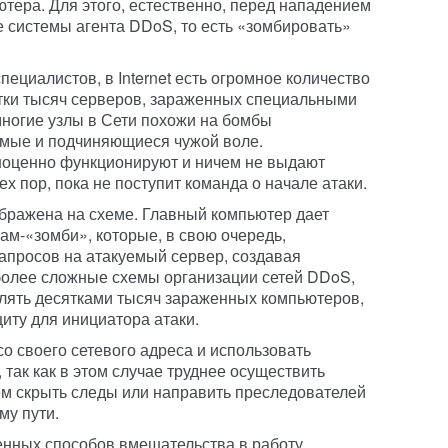
ютера. Для этого, естественно, перед нападением
 системы агента DDoS, то есть «зомбировать»
ециалистов, в Internet есть огромное количество
тки тысяч серверов, зараженных специальными
ногие узлы в Сети похожи на бомбы
емые и подчиняющиеся чужой воле.
оценно функционируют и ничем не выдают
тех пор, пока не поступит команда о начале атаки.
бражена на схеме. Главный компьютер дает
м-«зомби», которые, в свою очередь,
апросов на атакуемый сервер, создавая
более сложные схемы организации сетей DDoS,
лять десятками тысяч зараженных компьютеров,
иту для инициатора атаки.
со своего сетевого адреса и использовать
так как в этом случае труднее осуществить
ем скрыть следы или направить преследователей
му пути.
енных способов вмешательства в работу