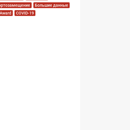
ортозамещение
Большие данные
 Award
COVID-19