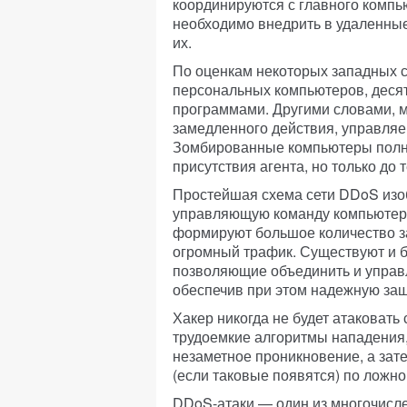
координируются с главного компь
необходимо внедрить в удаленные
их.
По оценкам некоторых западных сп
персональных компьютеров, деся
программами. Другими словами, м
замедленного действия, управля
Зомбированные компьютеры полн
присутствия агента, но только до 
Простейшая схема сети DDoS изо
управляющую команду компьютера
формируют большое количество з
огромный трафик. Существуют и 
позволяющие объединить и управ
обеспечив при этом надежную защ
Хакер никогда не будет атаковать 
трудоемкие алгоритмы нападения, 
незаметное проникновение, а зат
(если таковые появятся) по ложно
DDoS-атаки — один из многочисл