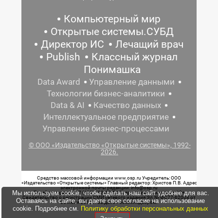
Компьютерный мир
Открытые системы.СУБД
Директор ИС
Лечащий врач
Publish
Классный журнал
Понимашка
Data Award
Управление данными
Технологии бизнес-аналитики
Data & AI
Качество данных
Интеллектуальное предприятие
Управление бизнес-процессами
© ООО «Издательство «Открытые системы», 1992-
2026.
Средство массовой информации www.osp.ru Учредитель: ООО
«Издательство «Открытые системы» Главный редактор: Христов П.В. Адрес
электронной почты редакции: info@osp.ru
Мы используем cookie, чтобы сделать наш сайт удобнее для вас.
Телефон редакции: 7 (499) 703-18-54 Возрастная маркировка: 12+
Свидетельство о регистрации СМИ сетевого издания Эл.№ ФС77-62008 от
Оставаясь на сайте, вы даете свое согласие на использование
05 июня 2015 г. выдано Роскомнадзором.
cookie. Подробнее см.
Политику обработки персональных данных