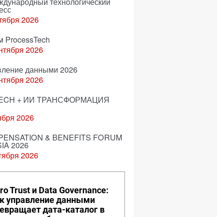
еждународный технологический
есс
тября 2026
м ProcessTech
нтября 2026
вление данными 2026
нтября 2026
ECH + ИИ ТРАНСФОРМАЦИЯ
ября 2026
ENSATION & BENEFITS FORUM
IA 2026
тября 2026
ro Trust и Data Governance:
к управление данными
евращает дата-каталог в