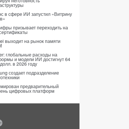
ируя неготовность
аструктуры
с в сфере ИИ запустил «Витрину
ов»
ифры призывает переходить на
 сертификаты
i выходит на рынок памяти
M
er: глобальные расходы на
формы и модели ИИ достигнут 64
долл. в 2026 году
ung создает подразделение
тотехники
мирован предварительный
чень цифровых платформ