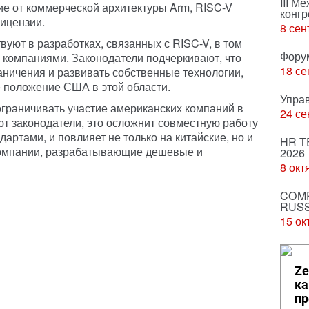
III М
е от коммерческой архитектуры Arm, RISC-V
конгр
лицензии.
8 сен
вуют в разработках, связанных с RISC-V, в том
Фору
 компаниями. Законодатели подчеркивают, что
18 се
аничения и развивать собственные технологии,
е положение США в этой области.
Упра
граничивать участие американских компаний в
24 се
ют законодатели, это осложнит совместную работу
артами, и повлияет не только на китайские, но и
HR T
компании, разрабатывающие дешевые и
2026
8 окт
COMP
RUSS
15 ок
Ze
ка
пр