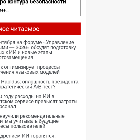
ро контура безопасности
ее...
мое читаемое
ентября на форуме «Управление
ми — 2026» обсудят подготовку
х к ИИ и новые этапы
ртозамещения
к оптимизирует процессы
учения языковых моделей
 Rapidus: оплошность президента
тратегический A/B-тест?
0 году расходы на ИИ в
тском сервисе превысят затраты
ерсонал
 научили рекомендательные
ритмы учитывать будущие
ресы пользователей
едрением ИИ торопятся,