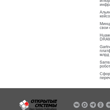
игнор
инфр
Альян
кейс
Минц
свои
Huawe
DRA
Gartn
плат
млрд 
Sams
робо
Сфор
пере