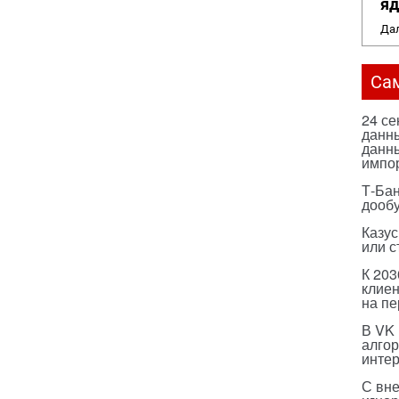
яд
Дал
Са
24 с
данны
данны
импо
Т-Бан
дооб
Казус
или с
К 203
клиен
на п
В VK
алго
инте
С вн