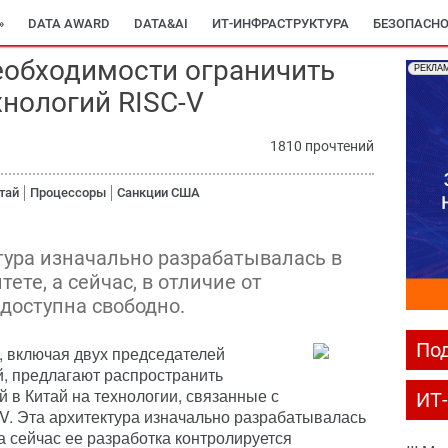
»
DATA AWARD
DATA&AI
ИТ-ИНФРАСТРУКТУРА
БЕЗОПАСНО
еобходимости ограничить
РЕКЛА
хнологий RISC-V
1810 прочтений
тай
Процессоры
Санкции США
тура изначально разрабатывалась в
те, а сейчас, в отличие от
доступна свободно.
Под
, включая двух председателей
, предлагают распространить
й в Китай на технологии, связанные с
ИТ
V. Эта архитектура изначально разрабатывалась
а сейчас ее разработка контролируется