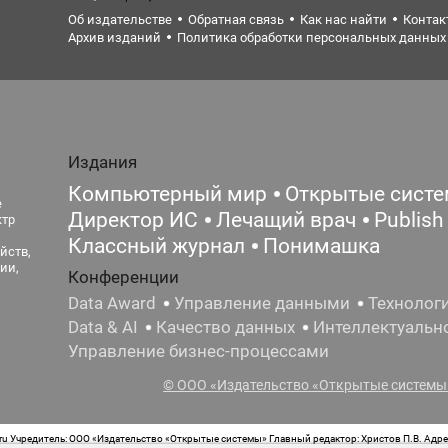
Об издательстве
Обратная связь
Как нас найти
Контак
Архив изданий
Политика обработки персональных данных
Издания
Компьютерный мир
Открытые сист
е
Директор ИС
Лечащий врач
Publish
ктр
Классный журнал
Понимашка
йств,
ии,
Конференции
Data Award
Управление данными
Технолог
Data & AI
Качество данных
Интеллектуальн
Управление бизнес-процессами
© ООО «Издательство «Открытые системы»
 Учредитель: ООО «Издательство «Открытые системы» Главный редактор: Христов П.В. Адрес