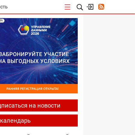
СТЬ
МА
писаться на новости
-календарь