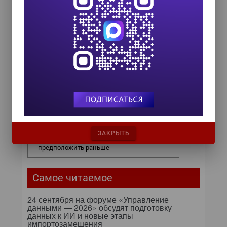
18 сентября 2026
Управление данными 2026
24 сентября 2026
HR TECH + ИИ ТРАНСФОРМАЦИЯ 2026
8 октября 2026
От кликов до миллионов: как
повседневные операции
влияют на маржу компании
ЗАКРЫТЬ
Бизнес видит больше, чем мог
предположить раньше
Самое читаемое
24 сентября на форуме «Управление
данными — 2026» обсудят подготовку
данных к ИИ и новые этапы
импортозамещения