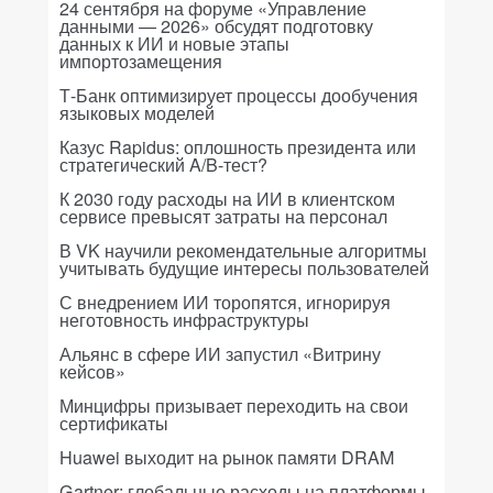
24 сентября на форуме «Управление
данными — 2026» обсудят подготовку
данных к ИИ и новые этапы
импортозамещения
Т-Банк оптимизирует процессы дообучения
языковых моделей
Казус Rapidus: оплошность президента или
стратегический A/B-тест?
К 2030 году расходы на ИИ в клиентском
сервисе превысят затраты на персонал
В VK научили рекомендательные алгоритмы
учитывать будущие интересы пользователей
С внедрением ИИ торопятся, игнорируя
неготовность инфраструктуры
Альянс в сфере ИИ запустил «Витрину
кейсов»
Минцифры призывает переходить на свои
сертификаты
Huawei выходит на рынок памяти DRAM
Gartner: глобальные расходы на платформы