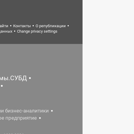
найти
Контакты
О републикации
данных
Change privacy settings
емы.СУБД
ии бизнес-аналитики
ое предприятие