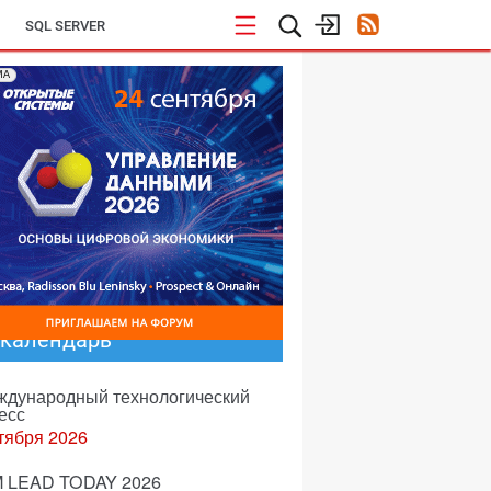
SQL SERVER
МА
-календарь
еждународный технологический
есс
тября 2026
 LEAD TODAY 2026