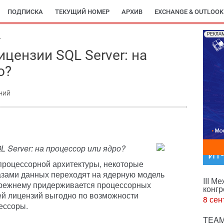
ПОДПИСКА
ТЕКУЩИЙ НОМЕР
АРХИВ
EXCHANGE & OUTLOOK
РЕКЛА
4
цензии SQL Server: на
о?
ний
 Server: на процессор или ядро?
ИТ
процессорной архитектуры, некоторые
азами данных переходят на ядерную модель
III М
-прежнему придерживается процессорных
конгр
ей лицензий выгодно по возможности
8 сен
ессоры.
TEAM