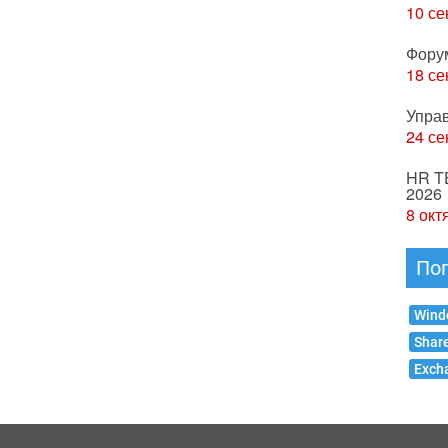
10 се
Фору
18 се
Упра
24 се
HR T
2026
8 окт
По
Wind
Shar
Exch