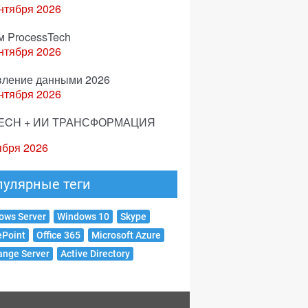
нтября 2026
м ProcessTech
нтября 2026
вление данными 2026
нтября 2026
ECH + ИИ ТРАНСФОРМАЦИЯ
ября 2026
пулярные теги
ows Server
Windows 10
Skype
ePoint
Office 365
Microsoft Azure
ange Server
Active Directory