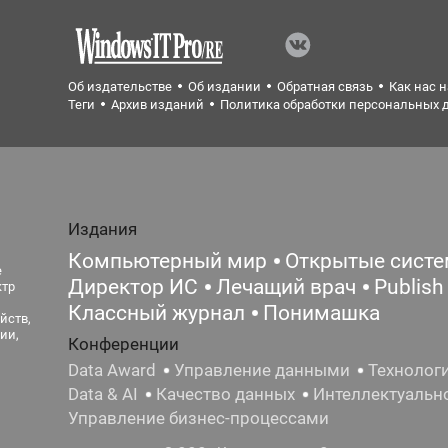
Об издательстве
Об издании
Обратная связь
Как нас 
Теги
Архив изданий
Политика обработки персональных 
Издания
Компьютерный мир
Открытые сист
е
Директор ИС
Лечащий врач
Publish
ктр
Классный журнал
Понимашка
йств,
ии,
Конференции
Data Award
Управление данными
Технолог
Data & AI
Качество данных
Интеллектуальн
Управление бизнес-процессами