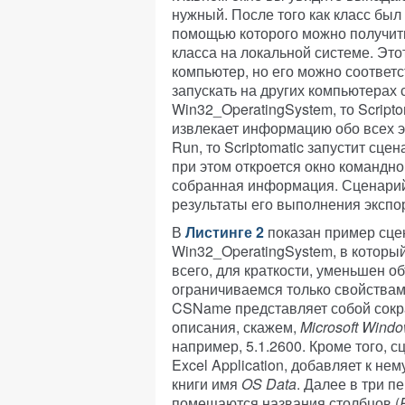
нужный. После того как класс был
помощью которого можно получит
класса на локальной системе. Это
компьютер, но его можно соотве
запускать на других компьютерах 
Win32_OperatingSystem, то Script
извлекает информацию обо всех э
Run, то Scriptomatic запустит сце
при этом откроется окно командно
собранная информация. Сценарий
результаты его выполнения экспор
В
Листинге 2
показан пример сцен
Win32_OperatingSystem, в которы
всего, для краткости, уменьшен 
ограничиваемся только свойствам
CSName представляет собой сокра
описания, скажем,
Microsoft Windo
например, 5.1.2600. Кроме того, 
Excel Application, добавляет к не
книги имя
OS Data
. Далее в три п
помещаются названия столбцов (