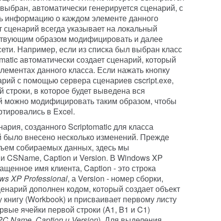
 выбран, автоматически генерируется сценарий, с
ь информацию о каждом элементе данного
т сценарий всегда указывает на локальный
тствующим образом модифицировать и далее
сети. Например, если из списка был выбран класс
omatic автоматически создает сценарий, который
лементах данного класса. Если нажать кнопку
нарий с помощью сервера сценариев cscript.exe,
й строки, в которое будет выведена вся
 можно модифицировать таким образом, чтобы
тировались в Excel.
ария, созданного Scriptomatic для класса
й было внесено несколько изменений. Прежде
объем собираемых данных, здесь мы
и CSName, Caption и Version. В Windows XP
щенное имя клиента, Caption - это строка
ws XP Professional
, а Version - номер сборки,
сценарий дополнен кодом, который создает объект
му книгу (Workbook) и присваивает первому листу
ервые ячейки первой строки (A1, B1 и C1)
PC Name, Caption и Version
). Для выделения