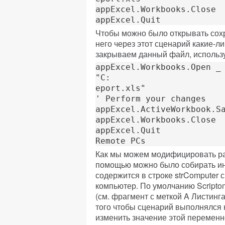
appExcel.Workbooks.Close 
appExcel.Quit
Чтобы можно было открывать сохр
него через этот сценарий какие-
закрываем данный файл, использ
appExcel.Workbooks.Open _
"C:

eport.xls" 
' Perform your changes 
appExcel.ActiveWorkbook.S
appExcel.Workbooks.Close 
appExcel.Quit 
Remote PCs
Как мы можем модифицировать ра
помощью можно было собирать и
содержится в строке strComputer 
компьютер. По умолчанию Scriptom
(см. фрагмент с меткой A Листинга
того чтобы сценарий выполнялся 
изменить значение этой переменно