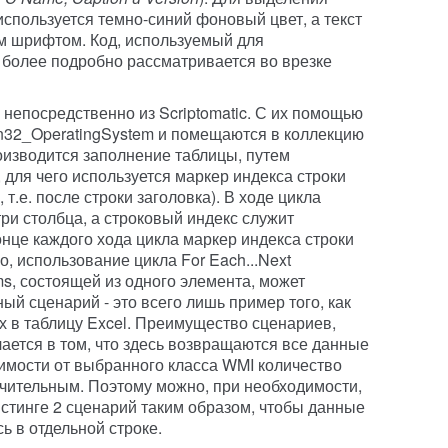
 используется темно-синий фоновый цвет, а текст
м шрифтом. Код, используемый для
, более подробно рассматривается во врезке
 непосредственно из Scriptomatic. С их помощью
n32_OperatingSystem и помещаются в коллекцию
оизводится заполнение таблицы, путем
 для чего используется маркер индекса строки
 т.е. после строки заголовка). В ходе цикла
ри столбца, а строковый индекс служит
онце каждого хода цикла маркер индекса строки
о, использование цикла For Each...Next
ms, состоящей из одного элемента, может
ый сценарий - это всего лишь пример того, как
 в таблицу Excel. Преимущество сценариев,
чается в том, что здесь возвращаются все данные
симости от выбранного класса WMI количество
чительным. Поэтому можно, при необходимости,
тинге 2 сценарий таким образом, чтобы данные
ь в отдельной строке.