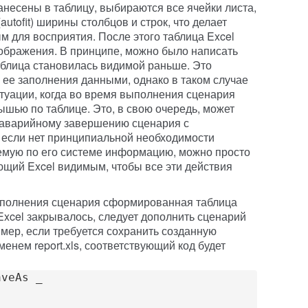
анесены в таблицу, выбираются все ячейки листа,
utofit) ширины столбцов и строк, что делает
 для восприятия. После этого таблица Excel
ображения. В принципе, можно было написать
аблица становилась видимой раньше. Это
 ее заполнения данными, однако в таком случае
итуации, когда во время выполнения сценария
ышью по таблице. Это, в свою очередь, может
 аварийному завершению сценария с
 если нет принципиальной необходимости
емую по его системе информацию, можно просто
ющий Excel видимым, чтобы все эти действия
ыполнения сценария сформированная таблица
Excel закрывалось, следует дополнить сценарий
мер, если требуется сохранить созданную
енем report.xls, соответствующий код будет
aveAs _ 