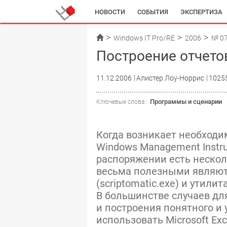
НОВОСТИ
СОБЫТИЯ
ЭКСПЕРТИЗА
Windows IT Pro/RE
2006
№ 0
Построение отчето
11.12.2006
Алистер Лоу-Норрис
1025
Программы и сценарии
Ключевые слова :
Когда возникает необходи
Windows Management Instru
распоряжении есть нескол
весьма полезными являютс
(scriptomatic.exe) и утили
В большинстве случаев д
и построения понятного и
использовать Microsoft Ex