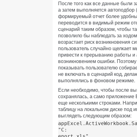
После того как все данные были з
а затем выполняется автоподбор (a
формируемый отчет более удобным
переводится в видимый режим от
сценарий таким образом, чтобы т
позволило бы наблюдать за ходом
возрастает риск возникновения с
пользователь случайно щелкает м
привести к прерыванию работы и
возникновением ошибки. Поэтому
показывать пользователю собира
не включать в сценарий код, дела
выполнялись в фоновом режиме.
Если необходимо, чтобы после в
сохранялась, а само приложение 
еще несколькими строками. Напри
таблицу на локальном диске под им
выглядеть следующим образом:
appExcel.ActiveWorkbook.S
"C:

eport.xls" 