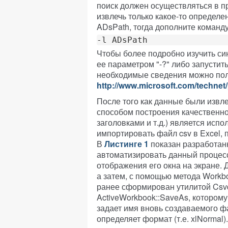
поиск должен осуществляться в пр
извлечь только какое-то определе
ADsPath, тогда дополните коман
-l ADsPath
Чтобы более подробно изучить си
ее параметром "-?" либо запустит
необходимые сведения можно полу
http://www.microsoft.com/techne
После того как данные были изв
способом построения качественно
заголовками и т.д.) является исп
импортировать файл csv в Excel, п
В
Листинге 1
показан разработан
автоматизировать данный процесс
отображения его окна на экране. Д
а затем, с помощью метода Workbo
ранее сформирован утилитой Csvde
ActiveWorkbook::SaveAs, котором
задает имя вновь создаваемого фай
определяет формат (т.е. xlNormal)