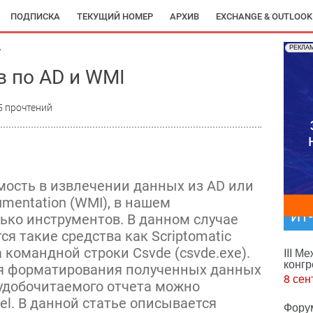
ПОДПИСКА
ТЕКУЩИЙ НОМЕР
АРХИВ
EXCHANGE & OUTLOOK
РЕКЛА
7
в по AD и WMI
5 прочтений
мость в извлечении данных из AD или
mentation (WMI), в нашем
ИТ
ько инструментов. В данном случае
я такие средства как Scriptomatic
та командной строки Csvde (csvde.exe).
III М
конгр
ля форматирования полученных данных
8 сен
 удобочитаемого отчета можно
cel. В данной статье описывается
Фору