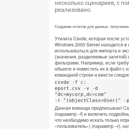
несколько сценариев, с п
реализовано.
Создание отчетов для данных, полученны
Утилита Csvde, которая после уст
Windows 2000 Server находится в
использоваться для импорта и э
(значения, разделяемые запятой) 
фильтрами. Например, если требу
объекте и поместить их в файл с н
командной строки и ввести следу
csvde -f c:

eport.csv -v -d 
"dc=mycorp,dc=com" 
-r "(objectClass=User)" -
Данная команда предписывает Cs
(параметр –f) и включить подробн
что необходимо искать только опр
«пользователь») (параметр –r), на