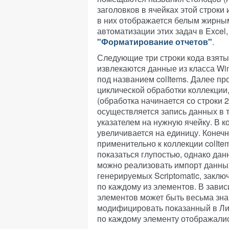
заголовков в ячейках этой строки
в них отображается белым жирны
автоматизации этих задач в Excel
"Форматирование отчетов"
.
Следующие три строки кода взяты
извлекаются данные из класса Wi
под названием colItems. Далее пр
циклической обработки коллекции,
(обработка начинается со строки 2,
осуществляется запись данных в т
указателем на нужную ячейку. В к
увеличивается на единицу. Конечн
применительно к коллекции colIte
показаться глупостью, однако данн
можно реализовать импорт данных
генерируемых Scriptomatic, заклю
по каждому из элементов. В зави
элементов может быть весьма зна
модифицировать показанный в Лис
по каждому элементу отображалис