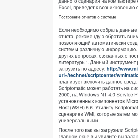
данного сценария на компьютере с
Excel, приведет к возникновению 
Построение отчетов о системе
Если необходимо собрать данные
отчета, рекомендую обратить вним
позволяющий автоматически созд
системы различную информацию. 
других вопросах, связанных с пос
литературы". Данный инструмент 
загрузить по адресу:
http://www.mi
url=/technet/scriptcenter/wmimati
планирует включить данное средст
Scriptomatic может работать на 
2000, на Windows NT 4.0 Service P
установленных компонентов Microsof
Host (WSH) 5.6. Утилиту Scriptom
сценариев WMI, которые затем м
универсальными.
После того как вы загрузили Script
главном окне вы увидите выпадаю