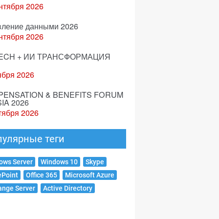
нтября 2026
вление данными 2026
нтября 2026
ECH + ИИ ТРАНСФОРМАЦИЯ
ября 2026
ENSATION & BENEFITS FORUM
IA 2026
тября 2026
пулярные теги
ows Server
Windows 10
Skype
ePoint
Office 365
Microsoft Azure
ange Server
Active Directory