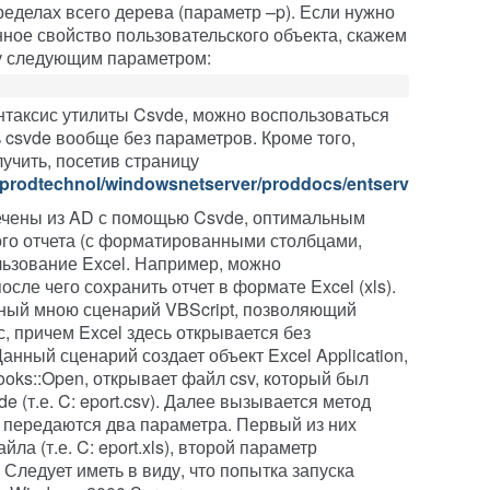
еделах всего дерева (параметр –p). Если нужно
нное свойство пользовательского объекта, скажем
ду следующим параметром:
нтаксис утилиты Csvde, можно воспользоваться
ь csvde вообще без параметров. Кроме того,
чить, посетив страницу
t/prodtechnol/windowsnetserver/proddocs/entserver/csvde.
лечены из AD с помощью Csvde, оптимальным
го отчета (с форматированными столбцами,
ользование Excel. Например, можно
осле чего сохранить отчет в формате Excel (xls).
ный мною сценарий VBScript, позволяющий
, причем Excel здесь открывается без
анный сценарий создает объект Excel Application,
oks::Open, открывает файл csv, который был
 (т.е. C: eport.csv). Далее вызывается метод
у передаются два параметра. Первый из них
ла (т.е. C: eport.xls), второй параметр
. Следует иметь в виду, что попытка запуска