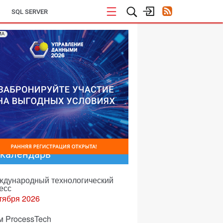
SQL SERVER
МА
-календарь
еждународный технологический
есс
тября 2026
м ProcessTech