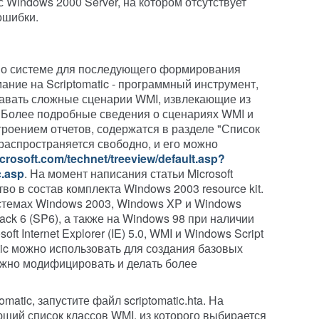
 Windows 2000 Server, на котором отсутствует
ошибки.
 о системе для последующего формирования
ание на Scriptomatic - программный инструмент,
авать сложные сценарии WMI, извлекающие из
Более подробные сведения о сценариях WMI и
троением отчетов, содержатся в разделе "Список
распространяется свободно, и его можно
crosoft.com/technet/treeview/default.asp?
c.asp
. На момент написания статьи Microsoft
во в состав комплекта Windows 2003 resource kit.
системах Windows 2003, Windows XP и Windows
ack 6 (SP6), а также на Windows 98 при наличии
t Internet Explorer (IE) 5.0, WMI и Windows Script
atic можно использовать для создания базовых
ожно модифицировать и делать более
omatic, запустите файл scriptomatic.hta. На
щий список классов WMI, из которого выбирается