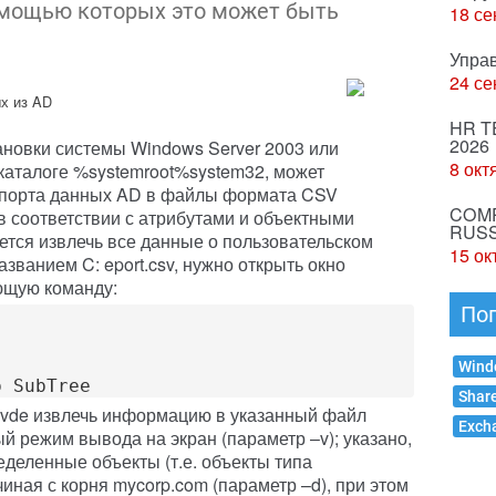
омощью которых это может быть
18 се
Упра
24 се
х из AD
HR T
2026
ановки системы Windows Server 2003 или
8 окт
 каталоге %systemroot%system32, может
кспорта данных AD в файлы формата CSV
COMP
в соответствии с атрибутами и объектными
RUSS
ется извлечь все данные о пользовательском
15 ок
азванием C: eport.csv, нужно открыть окно
ющую команду:
По
Wind
p SubTree
Shar
vde извлечь информацию в указанный файл
Exch
ый режим вывода на экран (параметр –v); указано,
еделенные объекты (т.е. объекты типа
чиная с корня mycorp.com (параметр –d), при этом