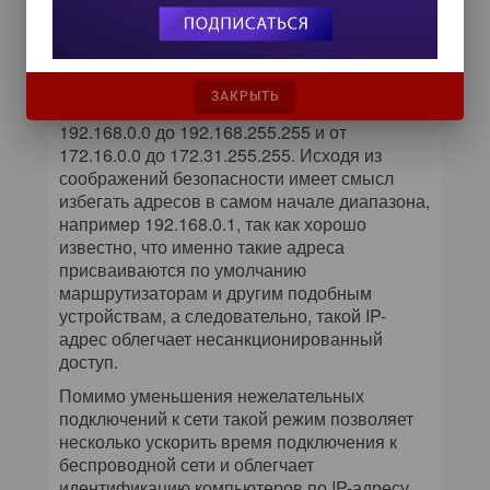
присвоить ему и каждому компьютеру в сети
уникальный IP-адрес. Определяя последний,
не стоит забывать о том, что для локальных
IP-адресов используются три диапазона
ЗАКРЫТЬ
значений: от 10.0.0.0 до 10.255.255.255, от
192.168.0.0 до 192.168.255.255 и от
172.16.0.0 до 172.31.255.255. Исходя из
соображений безопасности имеет смысл
избегать адресов в самом начале диапазона,
например 192.168.0.1, так как хорошо
известно, что именно такие адреса
присваиваются по умолчанию
маршрутизаторам и другим подобным
устройствам, а следовательно, такой IP-
адрес облегчает несанкционированный
доступ.
Помимо уменьшения нежелательных
подключений к сети такой режим позволяет
несколько ускорить время подключения к
беспроводной сети и облегчает
идентификацию компьютеров по IP-адресу