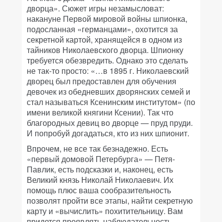
дворца». Сюжет игры незамысловат:
накануне Первой мировой войны шпионка,
подосланная «германцами», охотится за
секретной картой, хранящейся в одном из
тайников Николаевского дворца. Шпионку
требуется обезвредить. Однако это сделать
не так-то просто: «…в 1895 г. Николаевский
дворец был предоставлен для обучения
девочек из обедневших дворянских семей и
стал называться Ксенинским институтом» (по
имени великой княгини Ксении). Так что
благородных девиц во дворце — пруд пруди.
И попробуй догадаться, кто из них шпионит.
Впрочем, не все так безнадежно. Есть
«первый домовой Петербурга» — Петя-
Павлик, есть подсказки и, наконец, есть
Великий князь Николай Николаевич. Их
помощь плюс ваша сообразительность
позволят пройти все этапы, найти секретную
карту и «вычислить» похитительницу. Вам
придется проявлять наблюдательность,