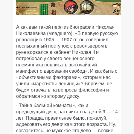
А как вам такой перл из биографии Николая
Николаевича (младшего): «В первую русскую
революцию 1905 — 1907 гг. он совершил
неслыханный поступок: с револьвером в
руке ворвался в кабинет Николая II и
потребовал у своего венценосного
племянника подписать высочайший
манифест о даровании свобод». И как быть с
«объективными факторами», которым нас
учили «марксисты-ленинцы»? Впрочем, не
будем отвечать на вопросы философии и
обратимся ко второму диску.
«Тайна бальной комнаты», как и
предыдущий диск, рассчитан на детей 9 — 14
лет. Правда, правильнее было, пожалуй,
адресовать его девочкам этого возраста. Ну,
согласитесь, не мужское это дело — всякие