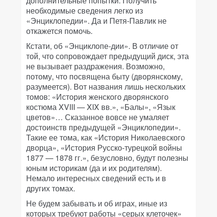
дополнительные попытки. Получить
необходимые сведения легко из
«Энциклопедии». Да и Петя-Павлик не
откажется помочь.
Кстати, об «Энциклопе-дии». В отличие от
той, что сопровождает предыдущий диск, эта
не вызывает раздражения. Возможно,
потому, что посвящена быту (дворянскому,
разумеется). Вот названия лишь нескольких
томов: «История женского дворянского
костюма XVIII — XIX вв.», «Балы», «Язык
цветов»… Сказанное вовсе не умаляет
достоинств предыдущей «Энциклопедии».
Такие ее тома, как «История Николаевского
дворца», «История Русско-турецкой войны
1877 — 1878 гг.», безусловно, будут полезны
юным историкам (да и их родителям).
Немало интересных сведений есть и в
других томах.
Не будем забывать и об играх, иные из
которых требуют работы «серых клеточек»