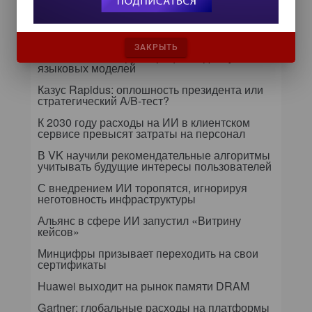
24 сентября на форуме «Управление
данными — 2026» обсудят подготовку
данных к ИИ и новые этапы
импортозамещения
ЗАКРЫТЬ
Т-Банк оптимизирует процессы дообучения
языковых моделей
Казус Rapidus: оплошность президента или
стратегический A/B-тест?
К 2030 году расходы на ИИ в клиентском
сервисе превысят затраты на персонал
В VK научили рекомендательные алгоритмы
учитывать будущие интересы пользователей
С внедрением ИИ торопятся, игнорируя
неготовность инфраструктуры
Альянс в сфере ИИ запустил «Витрину
кейсов»
Минцифры призывает переходить на свои
сертификаты
Huawei выходит на рынок памяти DRAM
Gartner: глобальные расходы на платформы