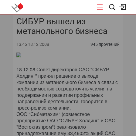
СИБУР вышел из
КОНФЕРЕНЦИИ
метанольного бизнеса
«ОТКРЫТЫЕ СИСТЕМЫ»
13:46 18.12.2008
945 прочтений
DATA AWARD
DATA&AI
18.12.08 Совет директоров ОАО "СИБУР
Холдинг" принял решение о выходе
ИТ-ИНФРАСТРУКТУРА
компании из метанольного бизнеса в связи с
необходимостью сосредоточить усилия на
поддержании и развитии профильных
БЕЗОПАСНОСТЬ
направлений деятельности, говорится в
пресс-релизе компании.
АВТОМАТИЗАЦИЯ
ООО "Сибметахим" (совместное
предприятие ОАО "СИБУР Холдинг" и ОАО
ДИРЕКТОР ИС
"Востокгазпром") реализовало
принадлежавшие ему 33,4602% акций ОАО