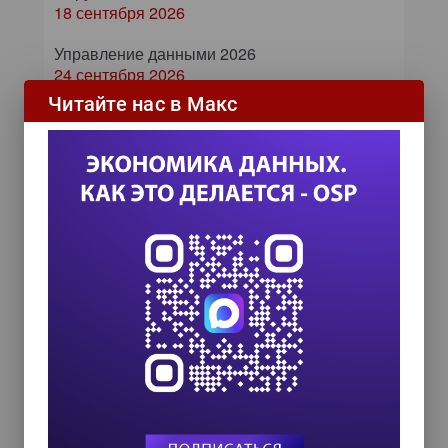
18 сентября 2026
Управление данными 2026
24 сентября 2026
Читайте нас в Макс
HR TECH + ИИ ТРАНСФОРМАЦИЯ 2026
8 октября 2026
ИИ в управлении продажами:
как компании используют
цифровых сотрудников для
снижения рисков и ускорения
сделок
ИИ в бизнесе: 54% компаний уже
используют технологии для роста и
управления рисками
Самое читаемое