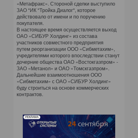
КОМПЬЮТЕРНЫЙ МИР
«Метафракс». Стороной сделки выступило
ЗАО "ИК "Тройка Диалог", которое
действовало от имени и по поручению
ИТ В ЗДРАВООХРАНЕНИИ
покупателя.
В настоящее время осуществляется выход
ПАРТНЕРСКИЕ ПРОЕКТЫ
ОАО «СИБУР Холдинг» из состава
участников совместного предприятия
ИТ-КАЛЕНДАРЬ
путем реорганизации ООО «Сибметахим»,
учредителями которого впоследствии станут
дочерние общества ОАО «Востокгазпром» -
ЭКСПЕРТИЗА
ЗАО «Метанол» и ОАО «Томскгазпром».
Дальнейшие взаимоотношения ООО
ПРЕСС-РЕЛИЗЫ
«Сибметахим» с ОАО «СИБУР Холдинг»
буду строиться на основе коммерческих
АРХИВ ЖУРНАЛОВ
контрактов.
ПОДПИСКА
РЕКЛАМА