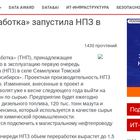
»
DATA AWARD
DATA&AI
ИТ-ИНФРАСТРУКТУРА
БЕЗОПАСНО
ботка» запустила НПЗ в
РЕКЛА
1430 прочтений
ботка» (ТНП), принадлежащее
ло в эксплуатацию первую очередь
(НПЗ) в селе Семилужки Томской
осибирск». Проектная производительность НПЗ
ю. Изменения, внесенные в проект и
волят уже к весне следующего года выйти на
нн по сырью. Предприятие будет ежегодно
 дизельного топлива, 120 тыс. тонн мазута и
Под
бензина, который используется в качестве сырья
ля химической промышленности.
тся подключить к магистральному нефтепроводу
ИТ
очереди НПЗ объем переработки вырастет до 1,5