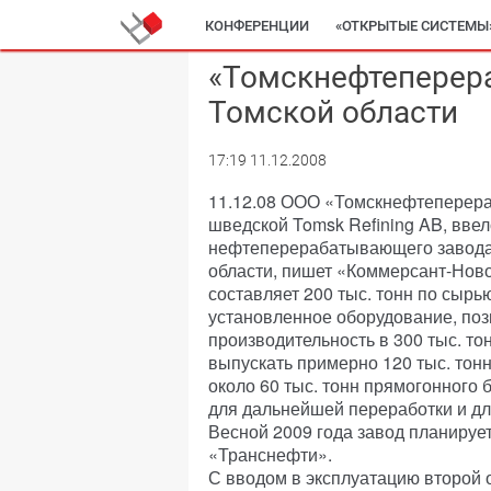
КОНФЕРЕНЦИИ
«ОТКРЫТЫЕ СИСТЕМЫ
«Томскнефтеперера
Томской области
17:19 11.12.2008
11.12.08 ООО «Томскнефтеперера
шведской Tomsk Refining AB, вве
нефтеперерабатывающего завода 
области, пишет «Коммерсант-Нов
составляет 200 тыс. тонн по сырь
установленное оборудование, поз
производительность в 300 тыс. то
выпускать примерно 120 тыс. тонн
около 60 тыс. тонн прямогонного 
для дальнейшей переработки и д
Весной 2009 года завод планируе
«Транснефти».
С вводом в эксплуатацию второй 