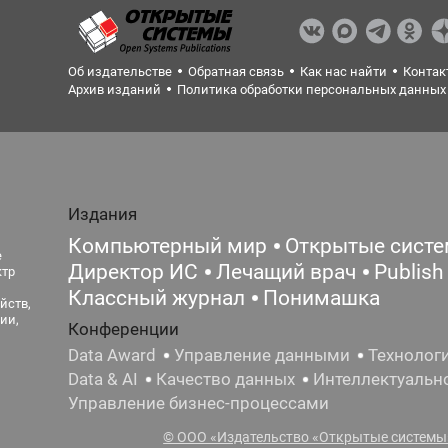
Об издательстве
Обратная связь
Как нас найти
Контак
Архив изданий
Политика обработки персональных данных
Издания
Компьютерный мир
Открытые сист
е
Директор ИС
Лечащий врач
Publish
ктр
Классный журнал
Понимашка
йств,
ии,
Конференции
Data Award
Управление данными
Технолог
Data & AI
Качество данных
Интеллектуальн
Управление бизнес-процессами
© ООО «Издательство «Открытые системы»