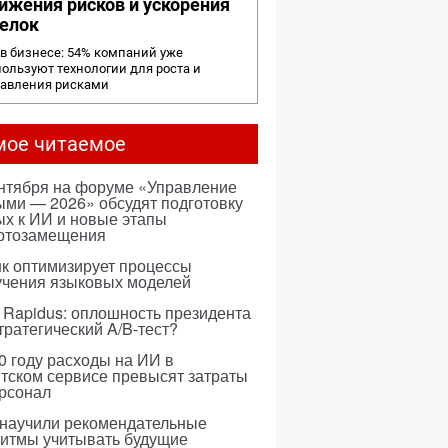
ижения рисков и ускорения
елок
в бизнесе: 54% компаний уже
ользуют технологии для роста и
равления рисками
мое читаемое
ентября на форуме «Управление
ми — 2026» обсудят подготовку
х к ИИ и новые этапы
ртозамещения
к оптимизирует процессы
учения языковых моделей
 Rapidus: оплошность президента
тратегический A/B-тест?
0 году расходы на ИИ в
тском сервисе превысят затраты
ерсонал
 научили рекомендательные
ритмы учитывать будущие