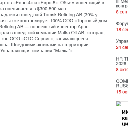
III М
дартов «Евро-4» и «Евро-5». Объем инвестиций в
конгр
а оценивается в $300-500 млн.
8 сен
адлежит шведской Tomsk Refining AB (30% у
орая также контролирует 100% ООО «Торговый дом
Фору
Refining AB — норвежский инвестор Арне
18 се
оля в шведской компании Malka Oil AB, которая,
омское ООО «СТС-Сервис», занимающееся
Упра
иона. Шведскими активами на территории
24 се
«Управляющая компания "Малка"».
HR T
2026
8 окт
COMP
RUSS
15 ок
ИИ
ка
ци