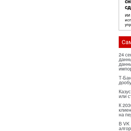
сн
сд
ИИ 
исп
уп
Са
24 с
данны
данны
импо
Т-Бан
дооб
Казус
или с
К 203
клиен
на п
В VK
алго