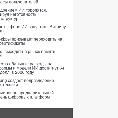
ресы пользователей
едрением ИИ торопятся,
ируя неготовность
аструктуры
с в сфере ИИ запустил «Витрину
ов»
ифры призывает переходить на
 сертификаты
i выходит на рынок памяти
M
er: глобальные расходы на
формы и модели ИИ достигнут 64
долл. в 2026 году
ung создает подразделение
тотехники
мирован предварительный
чень цифровых платформ