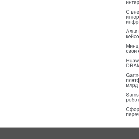
инте
С вн
игнор
инфр
Альян
кейс
Минц
свои
Huawe
DRA
Gartn
плат
млрд 
Sams
робо
Сфор
пере