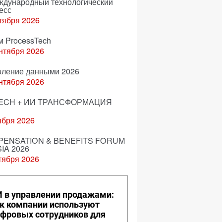
еждународный технологический
есс
тября 2026
м ProcessTech
нтября 2026
вление данными 2026
нтября 2026
ECH + ИИ ТРАНСФОРМАЦИЯ
ября 2026
ENSATION & BENEFITS FORUM
IA 2026
тября 2026
 в управлении продажами:
к компании используют
фровых сотрудников для