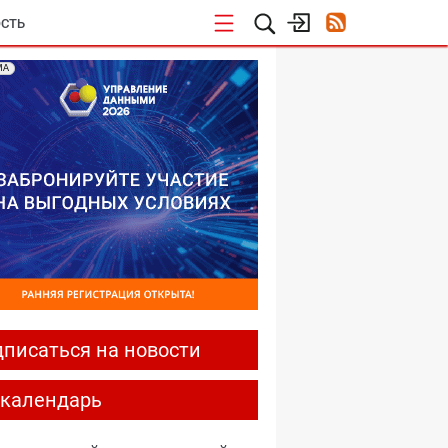
СТЬ
МА
писаться на новости
-календарь