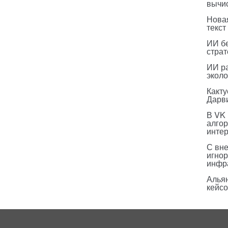
вычи
Нова
текст
ИИ бе
страт
ИИ р
эколо
Какт
Дарв
В VK
алго
инте
С вн
игнор
инфр
Альян
кейс