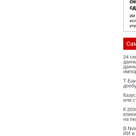
сн
сд
ИИ 
исп
уп
Са
24 с
данны
данны
импо
Т-Бан
дооб
Казус
или с
К 203
клиен
на п
В Nvi
ИИ и