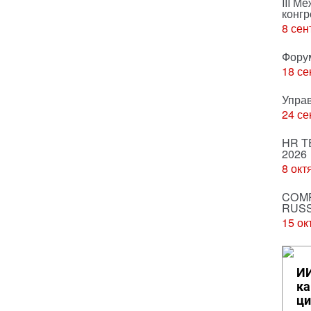
III М
конгр
8 сен
Фору
18 се
Упра
24 се
HR T
2026
8 окт
COMP
RUSS
15 ок
ИИ
ка
ци