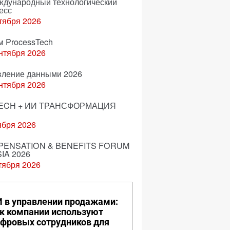
еждународный технологический
есс
тября 2026
м ProcessTech
нтября 2026
вление данными 2026
нтября 2026
ECH + ИИ ТРАНСФОРМАЦИЯ
ября 2026
ENSATION & BENEFITS FORUM
IA 2026
тября 2026
 в управлении продажами:
к компании используют
фровых сотрудников для