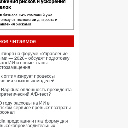
ижения рисков и ускорения
елок
в бизнесе: 54% компаний уже
ользуют технологии для роста и
равления рисками
мое читаемое
ентября на форуме «Управление
ми — 2026» обсудят подготовку
х к ИИ и новые этапы
ртозамещения
к оптимизирует процессы
учения языковых моделей
 Rapidus: оплошность президента
тратегический A/B-тест?
0 году расходы на ИИ в
тском сервисе превысят затраты
ерсонал
dia представили платформу для
 высокопроизводительных