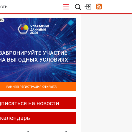
СТЬ
МА
писаться на новости
-календарь