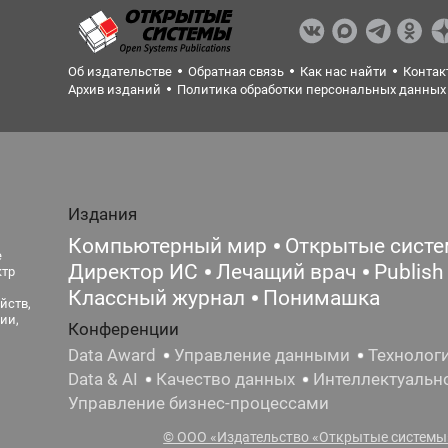
Об издательстве
Обратная связь
Как нас найти
Контак
Архив изданий
Политика обработки персональных данных
Издания
Компьютерный мир
Открытые сист
е
Директор ИС
Лечащий врач
Publish
ктр
Классный журнал
Понимашка
йств,
ии,
Конференции
Data Award
Управление данными
Технолог
Data & AI
Качество данных
Интеллектуальн
Управление бизнес-процессами
© ООО «Издательство «Открытые системы»