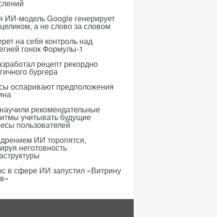
слений
я ИИ-модель Google генерирует
 целиком, а не слово за словом
рет на себя контроль над
егией гонок Формулы-1
азработал рецепт рекордно
гичного бургера
усы оспаривают предположения
ина
 научили рекомендательные
ритмы учитывать будущие
ресы пользователей
едрением ИИ торопятся,
ируя неготовность
аструктуры
с в сфере ИИ запустил «Витрину
ов»