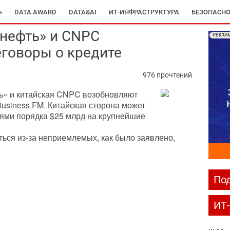
»
DATA AWARD
DATA&AI
ИТ-ИНФРАСТРУКТУРА
БЕЗОПАСНО
снефть» и CNPC
РЕКЛА
говоры о кредите
976 прочтений
ть» и китайская CNPC возобновляют
Business FM. Китайская сторона может
ями порядка $25 млрд на крупнейшие
ться из-за неприемлемых, как было заявлено,
Под
ИТ