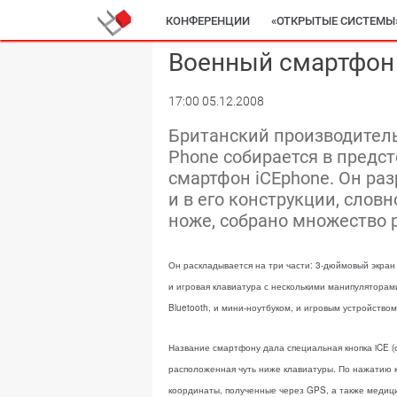
КОНФЕРЕНЦИИ
«ОТКРЫТЫЕ СИСТЕМЫ
Военный смартфон
17:00 05.12.2008
Британский производитель
Phone собирается в предс
смартфон iCEphone. Он ра
и в его конструкции, сло
ноже, собрано множество 
Он раскладывается на три части: 3-дюймовый экра
и игровая клавиатура с несколькими манипуляторам
Bluetooth, и мини-ноутбуком, и игровым устройство
Название смартфону дала специальная кнопка iCE (с
расположенная чуть ниже клавиатуры. По нажатию 
координаты, полученные через GPS, а также медицин