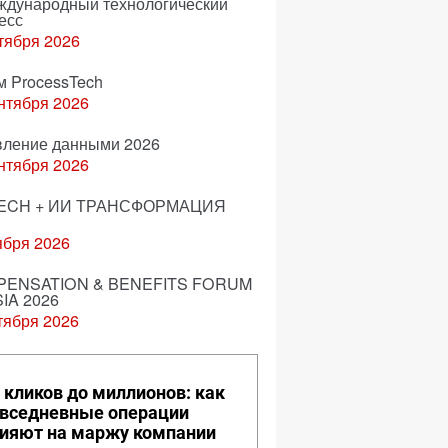
еждународный технологический
есс
тября 2026
м ProcessTech
нтября 2026
вление данными 2026
нтября 2026
ECH + ИИ ТРАНСФОРМАЦИЯ
ября 2026
ENSATION & BENEFITS FORUM
IA 2026
тября 2026
 кликов до миллионов: как
вседневные операции
ияют на маржу компании