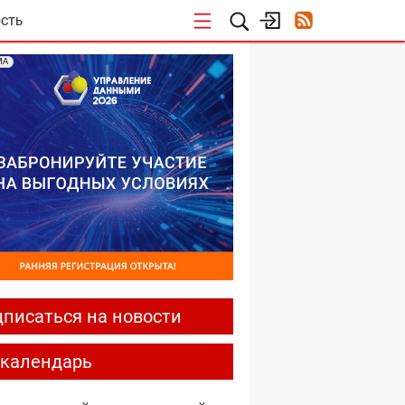
СТЬ
МА
писаться на новости
-календарь