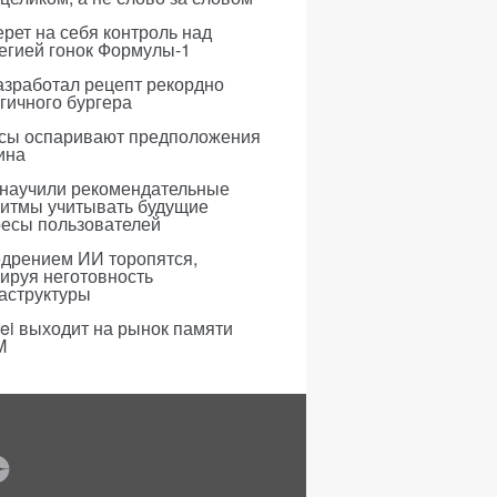
рет на себя контроль над
егией гонок Формулы-1
азработал рецепт рекордно
гичного бургера
усы оспаривают предположения
ина
 научили рекомендательные
ритмы учитывать будущие
ресы пользователей
едрением ИИ торопятся,
ируя неготовность
аструктуры
i выходит на рынок памяти
M