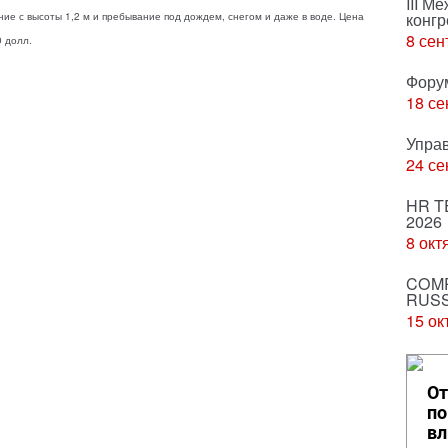
III М
конгр
ие с высоты 1,2 м и пребывание под дождем, снегом и даже в воде. Цена
8 сен
0 долл.
Фору
18 се
Упра
24 се
HR T
2026
8 окт
COMP
RUSS
15 ок
От
по
вл