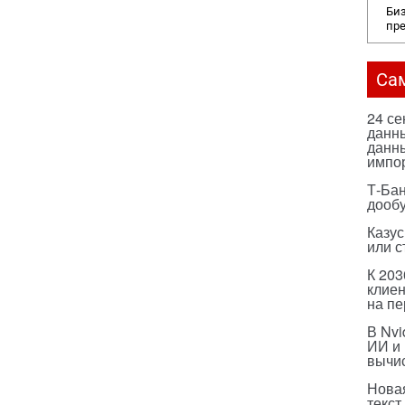
Биз
пр
Са
24 с
данны
данны
импо
Т-Бан
дооб
Казус
или с
К 203
клиен
на п
В Nvi
ИИ и
вычи
Нова
текст