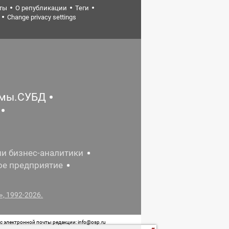
ты
О републикации
Теги
Change privacy settings
емы.СУБД
ии бизнес-аналитики
ое предприятие
, 1992-2026.
 электронной почты редакции: info@osp.ru
 от 05 июня 2015 г. выдано Роскомнадзором.