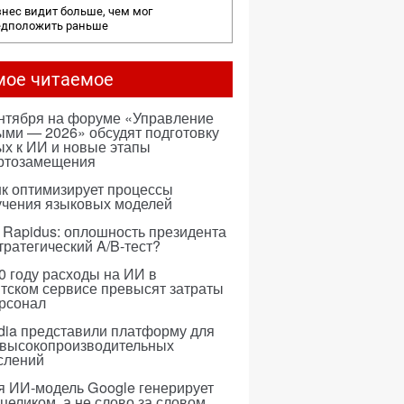
нес видит больше, чем мог
едположить раньше
мое читаемое
ентября на форуме «Управление
ми — 2026» обсудят подготовку
х к ИИ и новые этапы
ртозамещения
к оптимизирует процессы
учения языковых моделей
 Rapidus: оплошность президента
тратегический A/B-тест?
0 году расходы на ИИ в
тском сервисе превысят затраты
ерсонал
dia представили платформу для
 высокопроизводительных
слений
я ИИ-модель Google генерирует
 целиком, а не слово за словом