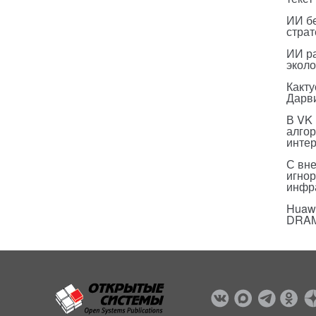
ИИ бе
страт
ИИ р
эколо
Какт
Дарв
В VK
алго
инте
С вн
игнор
инфр
Huawe
DRA