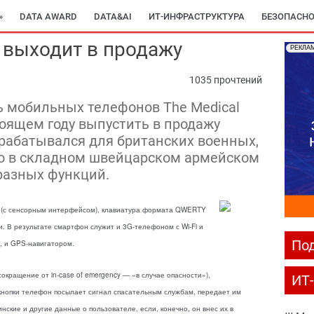
»
DATA AWARD
DATA&AI
ИТ-ИНФРАСТРУКТУРА
БЕЗОПАСНО
 выходит в продажу
РЕКЛА
1035 прочтений
 мобильных телефонов The Medical
тоящем году выпустить в продажу
зрабатывался для британских военных,
вно в складном швейцарском армейском
разных функций.
н (с сенсорным интерфейсом), клавиатура формата QWERTY
и. В результате смартфон служит и 3G-телефоном с Wi-Fi и
Под
м, и GPS-навигатором.
окращение от in-case of emergency — «в случае опасности»),
ИТ
кнопки телефон посылает сигнал спасательным службам, передает им
ские и другие данные о пользователе, если, конечно, он внес их в