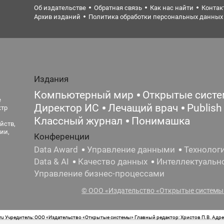
Об издательстве
Обратная связь
Как нас найти
Контак
Архив изданий
Политика обработки персональных данных
Издания
Компьютерный мир
Открытые сист
е
Директор ИС
Лечащий врач
Publish
ктр
Классный журнал
Понимашка
йств,
ии,
Конференции
Data Award
Управление данными
Технолог
Data & AI
Качество данных
Интеллектуальн
Управление бизнес-процессами
© ООО «Издательство «Открытые системы»
 Учредитель: ООО «Издательство «Открытые системы» Главный редактор: Христов П.В. Адрес
стная маркировка: 12+ Свидетельство о регистрации СМИ сетевого издания Эл.№ ФС77-62008