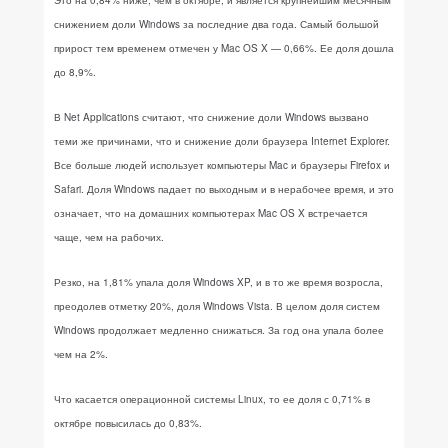
Это на 0,84% ниже, чем в октябре, и является крупнейшим месячным
снижением доли Windows за последние два года. Самый большой
прирост тем временем отмечен у Mac OS X — 0,66%. Ее доля дошла
до 8,9%.
В Net Applications считают, что снижение доли Windows вызвано
теми же причинами, что и снижение доли браузера Internet Explorer.
Все больше людей использует компьютеры Mac и браузеры Firefox и
Safari. Доля Windows падает по выходным и в нерабочее время, и это
означает, что на домашних компьютерах Mac OS X встречается
чаще, чем на рабочих.
Резко, на 1,81% упала доля Windows XP, и в то же время возросла,
преодолев отметку 20%, доля Windows Vista. В целом доля систем
Windows продолжает медленно снижаться. За год она упала более
чем на 2%.
Что касается операционной системы Linux, то ее доля с 0,71% в
октябре повысилась до 0,83%.