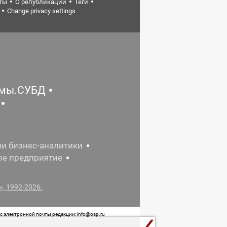
ты
О републикации
Теги
Change privacy settings
емы.СУБД
ии бизнес-аналитики
ое предприятие
, 1992-2026.
 электронной почты редакции: info@osp.ru
 от 05 июня 2015 г. выдано Роскомнадзором.