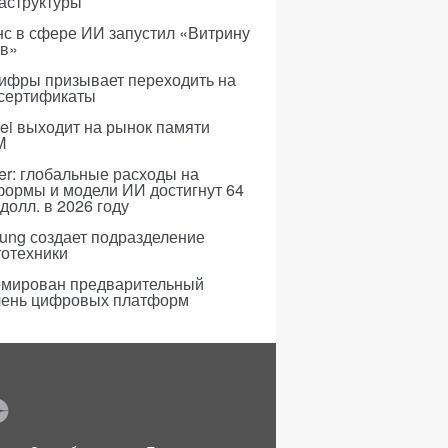
аструктуры
с в сфере ИИ запустил «Витрину
ов»
ифры призывает переходить на
 сертификаты
i выходит на рынок памяти
M
er: глобальные расходы на
формы и модели ИИ достигнут 64
долл. в 2026 году
ung создает подразделение
тотехники
мирован предварительный
чень цифровых платформ