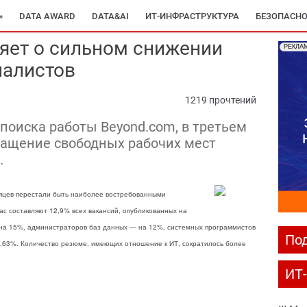
»
DATA AWARD
DATA&AI
ИТ-ИНФРАСТРУКТУРА
БЕЗОПАСНО
яет о сильном снижении
РЕКЛА
иалистов
1219 прочтений
поиска работы Beyond.com, в третьем
ращение свободных рабочих мест
.
сяцев перестали быть наиболее востребованными
ас составляют 12,9% всех вакансий, опубликованных на
 на 15%, администраторов баз данных — на 12%, системных программистов
Под
,63%. Количество резюме, имеющих отношение к ИТ, сократилось более
ИТ