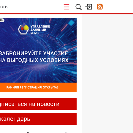
СТЬ
МА
писаться на новости
-календарь