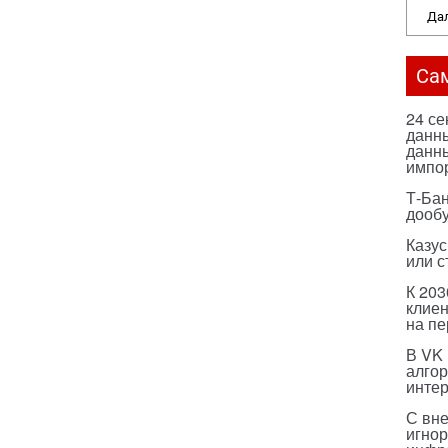
Дал
Са
24 с
данны
данны
импо
Т-Бан
дооб
Казус
или с
К 203
клиен
на п
В VK
алго
инте
С вн
игнор