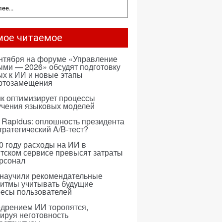
ее...
мое читаемое
ентября на форуме «Управление
ми — 2026» обсудят подготовку
х к ИИ и новые этапы
ртозамещения
к оптимизирует процессы
учения языковых моделей
 Rapidus: оплошность президента
тратегический A/B-тест?
0 году расходы на ИИ в
тском сервисе превысят затраты
ерсонал
 научили рекомендательные
ритмы учитывать будущие
ресы пользователей
едрением ИИ торопятся,
ируя неготовность