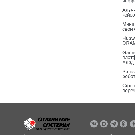
инфр
Альян
кейс
Минц
свои
Huawe
DRA
Gartn
плат
млрд 
Sams
робо
Сфор
пере