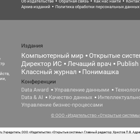
Об издательстве
Обратная связь
Как нас найти
Контак
Архив изданий
Политика обработки персональных данных
Издания
Компьютерный мир
Открытые сист
е
Директор ИС
Лечащий врач
Publish
ктр
Классный журнал
Понимашка
йств,
ии,
Конференции
Data Award
Управление данными
Технолог
Data & AI
Качество данных
Интеллектуальн
Управление бизнес-процессами
© ООО «Издательство «Открытые системы»
 Учредитель: ООО «Издательство «Открытые системы» Главный редактор: Христов П.В. Адрес
стная маркировка: 12+ Свидетельство о регистрации СМИ сетевого издания Эл.№ ФС77-62008