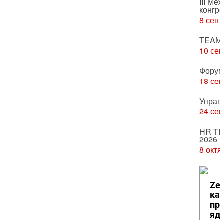
III М
конгр
8 сен
TEAM
10 се
Фору
18 се
Упра
24 се
HR T
2026
8 окт
Ze
ка
пр
яд