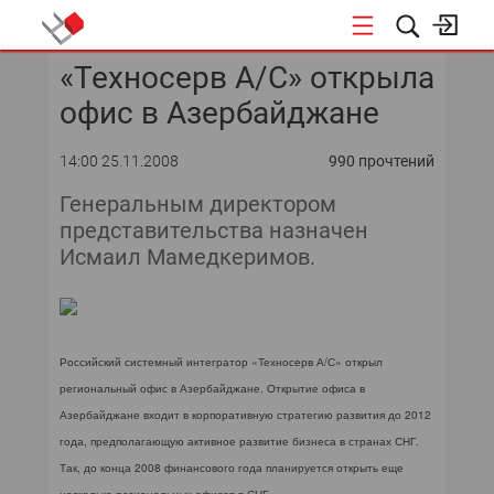
«Техносерв А/С» открыла
КОНФЕРЕНЦИИ
офис в Азербайджане
«ОТКРЫТЫЕ СИСТЕМЫ»
14:00 25.11.2008
990 прочтений
DATA AWARD
Генеральным директором
представительства назначен
DATA&AI
Исмаил Мамедкеримов.
ИТ-ИНФРАСТРУКТУРА
БЕЗОПАСНОСТЬ
Российский системный интегратор «Техносерв А/С» открыл
региональный офис в Азербайджане. Открытие офиса в
АВТОМАТИЗАЦИЯ
Азербайджане входит в корпоративную стратегию развития до 2012
года, предполагающую активное развитие бизнеса в странах СНГ.
ДИРЕКТОР ИС
Так, до конца 2008 финансового года планируется открыть еще