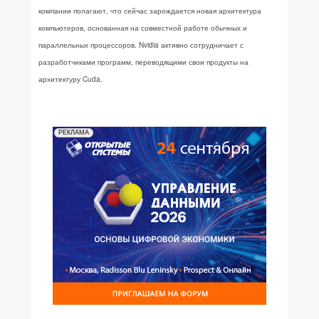
компании полагают, что сейчас зарождается новая архитектура
компьютеров, основанная на совместной работе обычных и
параллельных процессоров. Nvidia активно сотрудничает с
разработчиками программ, переводящими свои продукты на
архитектуру Cuda.
РЕКЛАМА