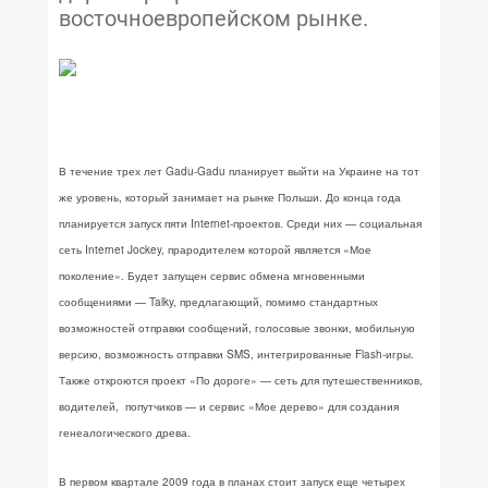
восточноевропейском рынке.
В течение трех лет Gadu-Gadu планирует выйти на Украине на тот
же уровень, который занимает на рынке Польши. До конца года
планируется запуск пяти Internet-проектов. Среди них — социальная
сеть Internet Jockey, прародителем которой является «Мое
поколение». Будет запущен сервис обмена мгновенными
сообщениями — Talky, предлагающий, помимо стандартных
возможностей отправки сообщений, голосовые звонки, мобильную
версию, возможность отправки SMS, интегрированные Flash-игры.
Также откроются проект «По дороге» — сеть для путешественников,
водителей, попутчиков — и сервис «Мое дерево» для создания
генеалогического древа.
В первом квартале 2009 года в планах стоит запуск еще четырех