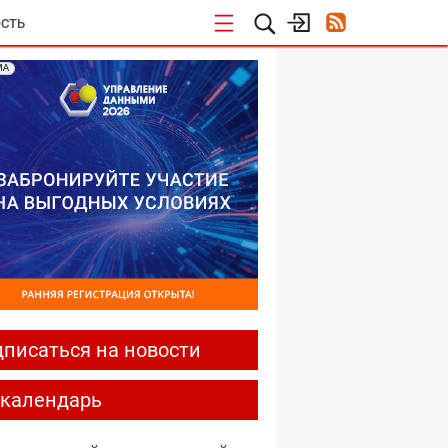
СТЬ
МА
писаться на новости
-календарь