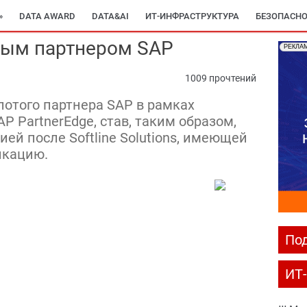
»
DATA AWARD
DATA&AI
ИТ-ИНФРАСТРУКТУРА
БЕЗОПАСНО
тым партнером SAP
РЕКЛА
1009 прочтений
лотого партнера SAP в рамках
 PartnerEdge, став, таким образом,
ей после Softline Solutions, имеющей
икацию.
Под
ИТ