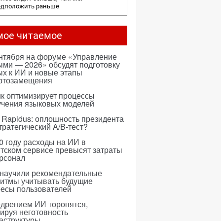
едположить раньше
мое читаемое
ентября на форуме «Управление
ми — 2026» обсудят подготовку
х к ИИ и новые этапы
ртозамещения
к оптимизирует процессы
учения языковых моделей
 Rapidus: оплошность президента
тратегический A/B-тест?
0 году расходы на ИИ в
тском сервисе превысят затраты
ерсонал
 научили рекомендательные
ритмы учитывать будущие
ресы пользователей
едрением ИИ торопятся,
ируя неготовность
аструктуры