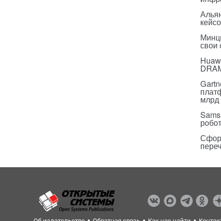
Альян
кейс
Минц
свои
Huawe
DRA
Gartn
плат
млрд 
Sams
робо
Сфор
пере
Об издательстве
Обратная связь
Как нас найти
Контак