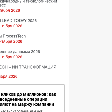
еждународный технологический
есс
тября 2026
 LEAD TODAY 2026
нтября 2026
м ProcessTech
нтября 2026
вление данными 2026
нтября 2026
ECH + ИИ ТРАНСФОРМАЦИЯ
ября 2026
 кликов до миллионов: как
вседневные операции
ияют на маржу компании
нес видит больше, чем мог