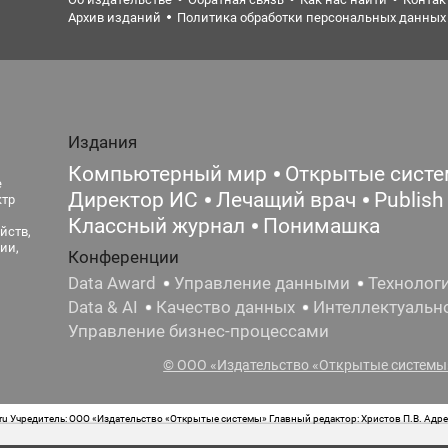
Архив изданий
Политика обработки персональных данных
Издания
Компьютерный мир
Открытые сист
е
Директор ИС
Лечащий врач
Publish
ктр
Классный журнал
Понимашка
йств,
ии,
Конференции
Data Award
Управление данными
Технолог
Data & AI
Качество данных
Интеллектуальн
Управление бизнес-процессами
© ООО «Издательство «Открытые системы»
 Учредитель: ООО «Издательство «Открытые системы» Главный редактор: Христов П.В. Адрес
стная маркировка: 12+ Свидетельство о регистрации СМИ сетевого издания Эл.№ ФС77-62008