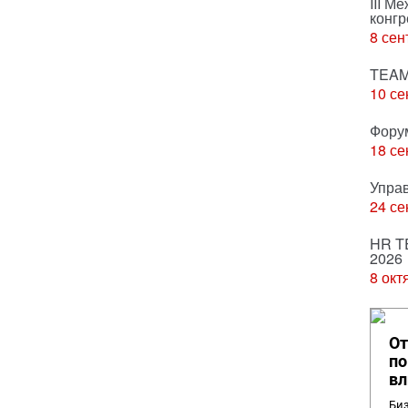
III М
конгр
8 сен
TEAM
10 се
Фору
18 се
Упра
24 се
HR T
2026
8 окт
От
по
вл
Биз