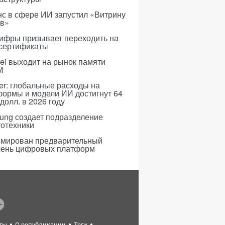
с в сфере ИИ запустил «Витрину
ов»
ифры призывает переходить на
 сертификаты
i выходит на рынок памяти
M
er: глобальные расходы на
формы и модели ИИ достигнут 64
долл. в 2026 году
ung создает подразделение
тотехники
мирован предварительный
чень цифровых платформ
ты
О републикации
Теги