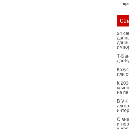
пр
Са
24 с
данны
данны
импо
Т-Бан
дооб
Казус
или с
К 203
клиен
на п
В VK
алго
инте
С вн
игнор
инфр