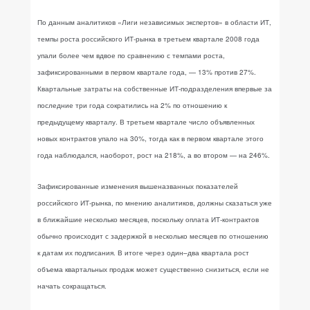
По данным аналитиков «Лиги независимых экспертов» в области ИТ,
темпы роста российского ИТ-рынка в третьем квартале 2008 года
упали более чем вдвое по сравнению с темпами роста,
зафиксированными в первом квартале года, — 13% против 27%.
Квартальные затраты на собственные ИТ-подразделения впервые за
последние три года сократились на 2% по отношению к
предыдущему кварталу. В третьем квартале число объявленных
новых контрактов упало на 30%, тогда как в первом квартале этого
года наблюдался, наоборот, рост на 218%, а во втором — на 246%.
Зафиксированные изменения вышеназванных показателей
российского ИТ-рынка, по мнению аналитиков, должны сказаться уже
в ближайшие несколько месяцев, поскольку оплата ИТ-контрактов
обычно происходит с задержкой в несколько месяцев по отношению
к датам их подписания. В итоге через один–два квартала рост
объема квартальных продаж может существенно снизиться, если не
начать сокращаться.