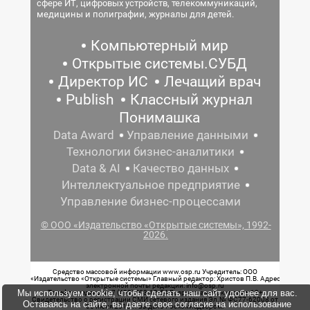
сфере ИТ, цифровых устройств, телекоммуникаций,
медицины и полиграфии, журналы для детей.
Компьютерный мир
Открытые системы.СУБД
Директор ИС
Лечащий врач
Publish
Классный журнал
Понимашка
Data Award
Управление данными
Технологии бизнес-аналитики
Data & AI
Качество данных
Интеллектуальное предприятие
Управление бизнес-процессами
© ООО «Издательство «Открытые системы», 1992-
2026.
Средство массовой информации www.osp.ru Учредитель: ООО
«Издательство «Открытые системы» Главный редактор: Христов П.В. Адрес
электронной почты редакции: info@osp.ru
Мы используем cookie, чтобы сделать наш сайт удобнее для вас.
Телефон редакции: 7 (499) 703-18-54 Возрастная маркировка: 12+
Свидетельство о регистрации СМИ сетевого издания Эл.№ ФС77-62008 от
Оставаясь на сайте, вы даете свое согласие на использование
05 июня 2015 г. выдано Роскомнадзором.