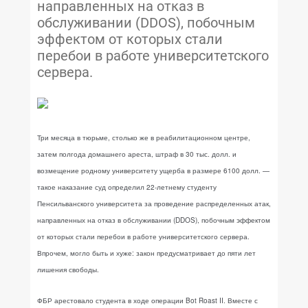
направленных на отказ в
обслуживании (DDOS), побочным
эффектом от которых стали
перебои в работе университетского
сервера.
Три месяца в тюрьме, столько же в реабилитационном центре,
затем полгода домашнего ареста, штраф в 30 тыс. долл. и
возмещение родному университету ущерба в размере 6100 долл. —
такое наказание суд определил 22-летнему студенту
Пенсильванского университета за проведение распределенных атак,
направленных на отказ в обслуживании (DDOS), побочным эффектом
от которых стали перебои в работе университетского сервера.
Впрочем, могло быть и хуже: закон предусматривает до пяти лет
лишения свободы.
ФБР арестовало студента в ходе операции Bot Roast II. Вместе с